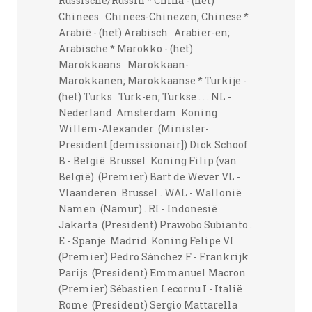
Russische/Russin * China - (het)
Chinees Chinees-Chinezen; Chinese *
Arabië - (het) Arabisch Arabier-en;
Arabische * Marokko - (het)
Marokkaans Marokkaan-
Marokkanen; Marokkaanse * Turkije -
(het) Turks Turk-en; Turkse . . . NL -
Nederland Amsterdam Koning
Willem-Alexander (Minister-
President [demissionair]) Dick Schoof
B - België Brussel Koning Filip (van
België) (Premier) Bart de Wever VL -
Vlaanderen Brussel . WAL - Wallonië
Namen (Namur) . RI - Indonesië
Jakarta (President) Prawobo Subianto .
E - Spanje Madrid Koning Felipe VI
(Premier) Pedro Sánchez F - Frankrijk
Parijs (President) Emmanuel Macron
(Premier) Sébastien Lecornu I - Italië
Rome (President) Sergio Mattarella