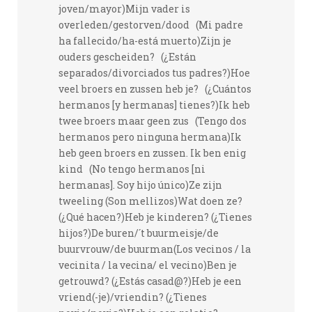
joven/mayor)Mijn vader is
overleden/gestorven/dood (Mi padre
ha fallecido/ha-está muerto)Zijn je
ouders gescheiden? (¿Están
separados/divorciados tus padres?)Hoe
veel broers en zussen heb je? (¿Cuántos
hermanos [y hermanas] tienes?)Ik heb
twee broers maar geen zus (Tengo dos
hermanos pero ninguna hermana)Ik
heb geen broers en zussen. Ik ben enig
kind (No tengo hermanos [ni
hermanas]. Soy hijo único)Ze zijn
tweeling (Son mellizos)Wat doen ze?
(¿Qué hacen?)Heb je kinderen? (¿Tienes
hijos?)De buren/´t buurmeisje/de
buurvrouw/de buurman(Los vecinos / la
vecinita / la vecina/ el vecino)Ben je
getrouwd? (¿Estás casad@?)Heb je een
vriend(-je)/vriendin? (¿Tienes