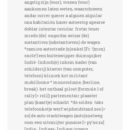
angstig zijn (voor), vrezen (voor)
aankomen laten weten, waarschuwen
andar correr querer a alguien alquilar
una habitación hacer autoestop apearse
doblar intentar reciclar frotar tener
miedo (de) engordar avisar (de)
sustantivos (substantieven) de wagen
*camion autostrade (n)onkel [Fr. ‘(mon)
oncle’] een buitenwipper duimspijker
Indië- Indisch(e) inkom kader (van
schilderij) klavier (van computer,
telefoon) kliniek kot militant
mobilhome * monovolume, (berline,
break) het onthaal piloot (formule 1 of
rally [= rεli]) parlementair plaaster
plan (kaartje) schacht *de solden taks
telefoonkotje werf wijsheidstand zoo [=
zo] de auto vrachtwagen (auto)snelweg
oom een uitsmijter punaise [= py'nε:zə]
India- Indiaas- Indiase ingang,