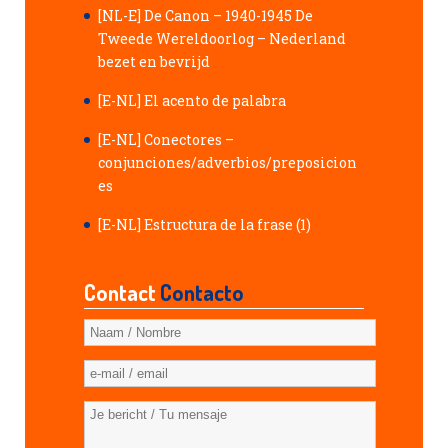
[NL-E] De Canon – 1940-1945 De
Tweede Wereldoorlog – Nederland
bezet en bevrijd
[E-NL] El acento de palabra
[E-NL] Conectores –
conjunciones/adverbios/preposicion
es
[E-NL] Estructura de la frase (1)
Contact
Contacto