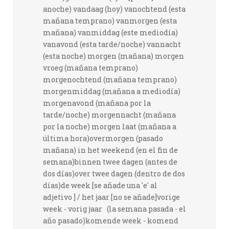
anoche) vandaag (hoy) vanochtend (esta
mañana temprano) vanmorgen (esta
mañana) vanmiddag (este mediodía)
vanavond (esta tarde/noche) vannacht
(esta noche) morgen (mañana) morgen
vroeg (mañana temprano)
morgenochtend (mañana temprano)
morgenmiddag (mañana a mediodía)
morgenavond (mañana por la
tarde/noche) morgennacht (mañana
por la noche) morgen laat (mañana a
última hora)overmorgen (pasado
mañana) in het weekend (en el fin de
semana)binnen twee dagen (antes de
dos días)over twee dagen (dentro de dos
días)de week [se añade una 'e' al
adjetivo ] / het jaar [no se añade]vorige
week - vorig jaar (la semana pasada - el
año pasado)komende week - komend