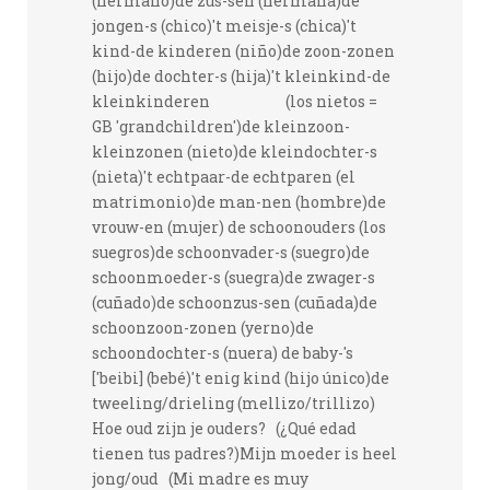
(hermano)de zus-sen (hermana)de
jongen-s (chico)'t meisje-s (chica)'t
kind-de kinderen (niño)de zoon-zonen
(hijo)de dochter-s (hija)'t kleinkind-de
kleinkinderen (los nietos =
GB 'grandchildren')de kleinzoon-
kleinzonen (nieto)de kleindochter-s
(nieta)'t echtpaar-de echtparen (el
matrimonio)de man-nen (hombre)de
vrouw-en (mujer) de schoonouders (los
suegros)de schoonvader-s (suegro)de
schoonmoeder-s (suegra)de zwager-s
(cuñado)de schoonzus-sen (cuñada)de
schoonzoon-zonen (yerno)de
schoondochter-s (nuera) de baby-'s
['beibi] (bebé)'t enig kind (hijo único)de
tweeling/drieling (mellizo/trillizo)
Hoe oud zijn je ouders? (¿Qué edad
tienen tus padres?)Mijn moeder is heel
jong/oud (Mi madre es muy