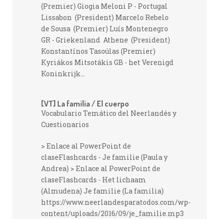
(Premier) Giogia Meloni P - Portugal
Lissabon (President) Marcelo Rebelo
de Sousa (Premier) Luís Montenegro
GR - Griekenland Athene (President)
Konstantínos Tasoúlas (Premier)
Kyriákos Mitsotákis GB - het Verenigd
Koninkrijk...
[VT] La familia / El cuerpo
Vocabulario Temático del Neerlandés y
Cuestionarios
> Enlace al PowerPoint de
claseFlashcards - Je familie (Paula y
Andrea) > Enlace al PowerPoint de
claseFlashcards - Het lichaam
(Almudena) Je familie (La familia)
https://www.neerlandesparatodos.com/wp-
content/uploads/2016/09/je_familie.mp3