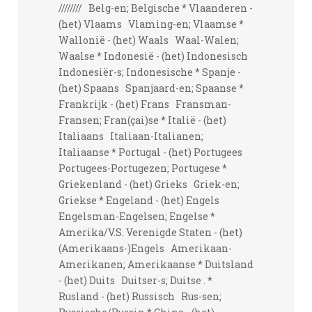
//////// Belg-en; Belgische * Vlaanderen -
(het) Vlaams Vlaming-en; Vlaamse *
Wallonië - (het) Waals Waal-Walen;
Waalse * Indonesië - (het) Indonesisch
Indonesiër-s; Indonesische * Spanje -
(het) Spaans Spanjaard-en; Spaanse *
Frankrijk - (het) Frans Fransman-
Fransen; Fran(çai)se * Italië - (het)
Italiaans Italiaan-Italianen;
Italiaanse * Portugal - (het) Portugees
Portugees-Portugezen; Portugese *
Griekenland - (het) Grieks Griek-en;
Griekse * Engeland - (het) Engels
Engelsman-Engelsen; Engelse *
Amerika/V.S. Verenigde Staten - (het)
(Amerikaans-)Engels Amerikaan-
Amerikanen; Amerikaanse * Duitsland
- (het) Duits Duitser-s; Duitse . *
Rusland - (het) Russisch Rus-sen;