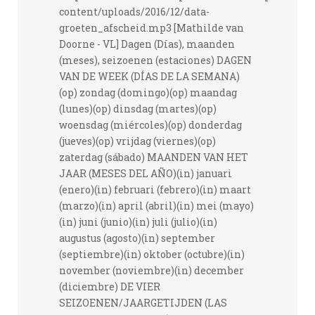
content/uploads/2016/12/data-
groeten_afscheid.mp3 [Mathilde van
Doorne - VL] Dagen (Días), maanden
(meses), seizoenen (estaciones) DAGEN
VAN DE WEEK (DÍAS DE LA SEMANA)
(op) zondag (domingo)(op) maandag
(lunes)(op) dinsdag (martes)(op)
woensdag (miércoles)(op) donderdag
(jueves)(op) vrijdag (viernes)(op)
zaterdag (sábado) MAANDEN VAN HET
JAAR (MESES DEL AÑO)(in) januari
(enero)(in) februari (febrero)(in) maart
(marzo)(in) april (abril)(in) mei (mayo)
(in) juni (junio)(in) juli (julio)(in)
augustus (agosto)(in) september
(septiembre)(in) oktober (octubre)(in)
november (noviembre)(in) december
(diciembre) DE VIER
SEIZOENEN/JAARGETIJDEN (LAS