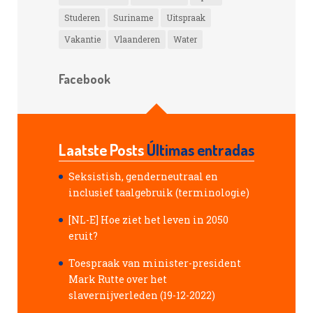
Studeren
Suriname
Uitspraak
Vakantie
Vlaanderen
Water
Facebook
Laatste Posts
Últimas entradas
Seksistish, genderneutraal en
inclusief taalgebruik (terminologie)
[NL-E] Hoe ziet het leven in 2050
eruit?
Toespraak van minister-president
Mark Rutte over het
slavernijverleden (19-12-2022)