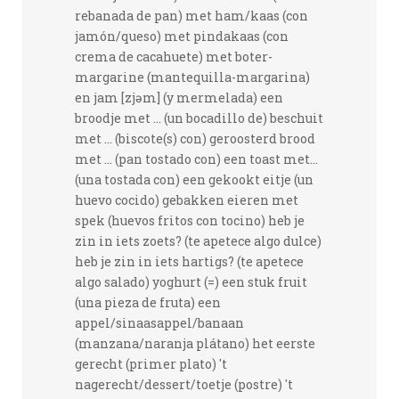
rebanada de pan) met ham/kaas (con
jamón/queso) met pindakaas (con
crema de cacahuete) met boter-
margarine (mantequilla-margarina)
en jam [zjəm] (y mermelada) een
broodje met ... (un bocadillo de) beschuit
met ... (biscote(s) con) geroosterd brood
met ... (pan tostado con) een toast met...
(una tostada con) een gekookt eitje (un
huevo cocido) gebakken eieren met
spek (huevos fritos con tocino) heb je
zin in iets zoets? (te apetece algo dulce)
heb je zin in iets hartigs? (te apetece
algo salado) yoghurt (=) een stuk fruit
(una pieza de fruta) een
appel/sinaasappel/banaan
(manzana/naranja plátano) het eerste
gerecht (primer plato) 't
nagerecht/dessert/toetje (postre) 't