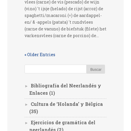
vlees (carne) de vis (pescado) de wijn
(vino) 't ijsje (helado) de rijst (arroz) de
spaghetti/macaroni (=) de aardappel-
en/ & -appels (patata) 't rundvlees
(carne de vacuno) de biefstuk (filete) het
varkensvlees (carne de porcino) de...
« Older Entries
Bibliografía del Neerlandés y
►
Enlaces
(1)
Cultura de ‘Holanda’ y Bélgica
►
(35)
Ejercicios de gramática del
►
neerlandés
(2)