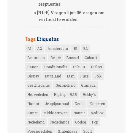
respuestas
[NL-E] Vragenlijst: 36 vragen om
verliefd te worden
Tags
Etiquetas
A1
A2
Amsterdam
B1
B2
Beginners
België
Brussel
Cabaret
Canon
Conditionalis
Cultuur
Dialect
Disney
Duitsland
Eten
Fiets
Folk
Geschiedenis
Gezondheid
Granada
Het verleden
Hip hop - R&B
Hobby's
Humor
Jeugdjournaal
Kerst
Kinderen
Kunst
Middeleeuwen
Natuur
NedBox
Nederland
Nederlands
Oorlog
Pop
Poëzievertalen
Sinterklaas
Sport