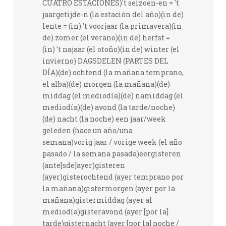
CUATRO ESTACIONES)'t seizoen-en = 't
jaargetijde-n (la estación del año)(in de)
lente = (in) 't voorjaar (la primavera)(in
de) zomer (el verano)(in de) herfst =
(in) 't najaar (el otoño)(in de) winter (el
invierno) DAGSDELEN (PARTES DEL
DÍA)(de) ochtend (la mañana temprano,
el alba)(de) morgen (la mañana)(de)
middag (el mediodía)(de) namiddag (el
mediodía)(de) avond (la tarde/noche)
(de) nacht (la noche) een jaar/week
geleden (hace un año/una
semana)vorig jaar / vorige week (el año
pasado / la semana pasada)eergisteren
(ante[sde]ayer)gisteren
(ayer)gisterochtend (ayer temprano por
la mañana)gistermorgen (ayer por la
mañana)gistermiddag (ayer al
mediodía)gisteravond (ayer [por la]
tarde)gisternacht (ayer [por la] noche /