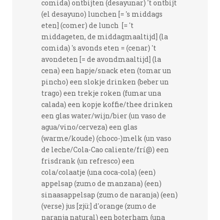
comida) ontbijten (desayunar) 't ontbijt
(el desayuno) lunchen [= 's middags
eten] (comer) de lunch [= 't
middageten, de middagmaaltijd] (la
comida) 's avonds eten = (cenar) 't
avondeten [= de avondmaaltijd] (la
cena) een hapje/snack eten (tomar un
pincho) een slokje drinken (beber un
trago) een trekje roken (fumar una
calada) een kopje koffie/thee drinken
een glas water/wijn/bier (un vaso de
agua/vino/cerveza) een glas
(warme/koude) (choco-)melk (un vaso
de leche/Cola-Cao caliente/frí@) een
frisdrank (un refresco) een
cola/colaatje (una coca-cola) (een)
appelsap (zumo de manzana) (een)
sinaasappelsap (zumo de naranja) (een)
(verse) jus [zjü:] d'orange (zumo de
naranja natural) een boterham (una