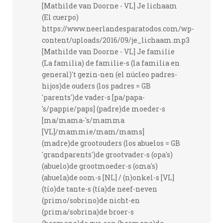
[Mathilde van Doorne - VL] Je lichaam
(El cuerpo)
https://www.neerlandesparatodos.com/wp-
content/uploads/2016/09/je_lichaam.mp3
[Mathilde van Doorne - VL] Je familie
(La familia) de familie-s (la familia en
general)'t gezin-nen (el núcleo padres-
hijos)de ouders (los padres = GB
'parents')de vader-s [pa/papa-
's/pappie/paps] (padre)de moeder-s
[ma/mama-'s/mamma
[VL]/mammie/mam/mams]
(madre)de grootouders (los abuelos = GB
'grandparents')de grootvader-s (opa's)
(abuelo)de grootmoeder-s (oma's)
(abuela)de oom-s [NL] / (n)onkel-s [VL]
(tío)de tante-s (tía)de neef-neven
(primo/sobrino)de nicht-en
(prima/sobrina)de broer-s