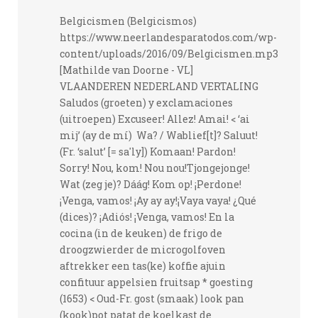
Belgicismen (Belgicismos)
https://www.neerlandesparatodos.com/wp-
content/uploads/2016/09/Belgicismen.mp3
[Mathilde van Doorne - VL]
VLAANDEREN NEDERLAND VERTALING
Saludos (groeten) y exclamaciones
(uitroepen) Excuseer! Allez! Amai! < ‘ai
mij’ (ay de mí) Wa? / Wablief[t]? Saluut!
(Fr. ‘salut’ [= sa'ly]) Komaan! Pardon!
Sorry! Nou, kom! Nou nou!Tjongejonge!
Wat (zeg je)? Dáág! Kom op! ¡Perdone!
¡Venga, vamos! ¡Ay ay ay!¡Vaya vaya! ¿Qué
(dices)? ¡Adiós! ¡Venga, vamos! En la
cocina (in de keuken) de frigo de
droogzwierder de microgolfoven
aftrekker een tas(ke) koffie ajuin
confituur appelsien fruitsap * goesting
(1653) < Oud-Fr. gost (smaak) look pan
(kook)pot patat de koelkast de