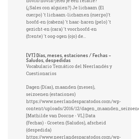
novio/novia?)Heb je een relatie?
(¿Sales con alguien?) Je lichaam (El
cuerpo) 't lichaam-lichamen (cuerpo)'t
hoofd-en (cabeza) 't haar-haren (pelo) 't
gezicht-en (cara) 't voorhoofd-en
(frente) 't oog-ogen (ojo) de...
[VT] Días, meses, estaciones / Fechas –
Saludos, despedidas
Vocabulario Temático del Neerlandés y
Cuestionarios
Dagen (Días), maanden (meses),
seizoenen (estaciones)
https://www.neerlandesparatodos.com/wp-
content/uploads/2016/12/dagen_maanden_seizoe
[Mathilde van Doorne - VL] Data
(Fechas) - Groeten (Saludos), afscheid
(despedida)
https://www.neerlandesparatodos.com/wp-