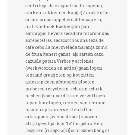
centrifuge de magnetron flesopener,
kurkentrekker een kop(je) / mok koffie
ui jam sinaasappel vruchtensap zin,
lust knoflook koekenpan pan
aardappel nevera secadora microondas
abrebotellas, sacacorchos una taza de
café cebolla mermelada naranja zumo
de fruta (tener) ganas ajo sartén cazo,
cazuela patata Verbos y acciones
(werkwoorden en acties) gaan lopen
iemand graag zien op kot zitten
autostop doen afstappen plooien
proberen recycleren schuren schrik
hebben (voor) verdikken verwittigen
lopen hardlopen, rennen van iemand
houden op kamers zitten liften
uitstappen (bv. van de bus) vouwen
altijd gevolgd door ‘te’ hergebruiken,
recyclen [ri'sajklə(n)] schrobben bang of