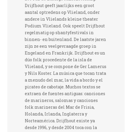
Drijfhout geeft jaarlijks een groot
aantal optredens op Vlieland, onder
andere in Vlielands kleine theater
Podium Vlieland. Ook speelt Drijfhout
regelmatig op shantyfestivals in
binnen- en buitenland. De laatste jaren
zijn ze een veelgevraagde groep in
Engeland en Frankrijk. Drijfhout es un
dúo folk procedente de la isla de
Vlieland, y se compone de Ger Lamerus
y Nils Koster. La música que tocan trata
a menudo del mar, la vida a bordo y el
pirateo de cabotaje. Muchos textos se
extraen de fuentes antiguas: canciones
de marineros, salomas y canciones
folk marineras del Mar de Frisia,
Holanda, Irlanda, Inglaterra y
Norteamérica. Drijfhout existe ya
desde 1996, y desde 2004 toca con la