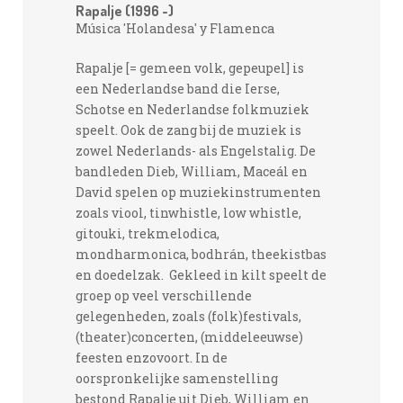
Rapalje (1996 -)
Música 'Holandesa' y Flamenca
Rapalje [= gemeen volk, gepeupel] is
een Nederlandse band die Ierse,
Schotse en Nederlandse folkmuziek
speelt. Ook de zang bij de muziek is
zowel Nederlands- als Engelstalig. De
bandleden Dieb, William, Maceál en
David spelen op muziekinstrumenten
zoals viool, tinwhistle, low whistle,
gitouki, trekmelodica,
mondharmonica, bodhrán, theekistbas
en doedelzak. Gekleed in kilt speelt de
groep op veel verschillende
gelegenheden, zoals (folk)festivals,
(theater)concerten, (middeleeuwse)
feesten enzovoort. In de
oorspronkelijke samenstelling
bestond Rapalje uit Dieb, William en