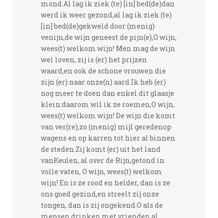
mond.Al lag ik ziek (te) [in] bed(de)dan
werd ik weer gezond,al lag ik ziek (te)
[in] bed(de)gekweld door (menig)
venijn,de wijn geneest de pijn(e),O wijn,
wees(t) welkom wijn! Men mag de wijn
wel loven, zij is (er) het prijzen
waard,en ook de schone vrouwen die
zijn (er) naar onze(n) aard.Ik heb (er)
nog meer te doen dan enkel dit glaasje
klein:daarom wil ik ze roemen,O wijn,
wees(t) welkom wijn! De wijn die komt
van ver(re),zo (menig) mijl geredenop
wagens en op karren tot hier al binnen
de steden.Zij komt (er) uit het land
vanKeulen, al over de Rijn,getond in
volle vaten, O wijn, wees(t) welkom
wijn! En is ze rood en helder, dan is ze
ons goed gezind,en streelt zij onze
tongen, dan is zij ongekend.O als de
mensen drinken met vrienden al