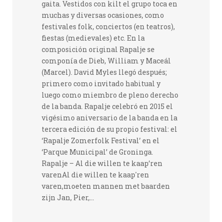
gaita. Vestidos con kilt el grupo toca en
muchas y diversas ocasiones, como
festivales folk, conciertos (en teatros),
fiestas (medievales) etc. En la
composición original Rapalje se
componía de Dieb, William y Maceál
(Marcel). David Myles llegó después;
primero como invitado habitual y
luego como miembro de pleno derecho
de la banda. Rapalje celebró en 2015 el
vigésimo aniversario de la banda en la
tercera edición de su propio festival: el
‘Rapalje Zomerfolk Festival’ en el
‘Parque Municipal’ de Groninga.
Rapalje – Al die willen te kaap’ren
varenAl die willen te kaap'ren
varen,moeten mannen met baarden
zijn Jan, Pier,...