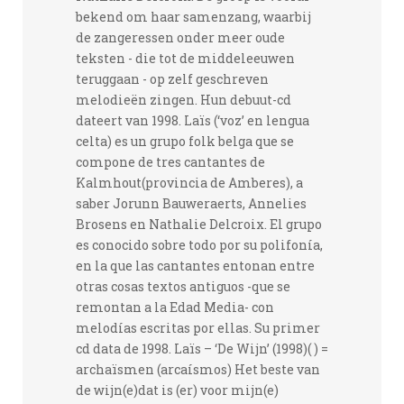
bekend om haar samenzang, waarbij
de zangeressen onder meer oude
teksten - die tot de middeleeuwen
teruggaan - op zelf geschreven
melodieën zingen. Hun debuut-cd
dateert van 1998. Laïs (‘voz’ en lengua
celta) es un grupo folk belga que se
compone de tres cantantes de
Kalmhout(provincia de Amberes), a
saber Jorunn Bauweraerts, Annelies
Brosens en Nathalie Delcroix. El grupo
es conocido sobre todo por su polifonía,
en la que las cantantes entonan entre
otras cosas textos antiguos -que se
remontan a la Edad Media- con
melodías escritas por ellas. Su primer
cd data de 1998. Laïs – ‘De Wijn’ (1998)( ) =
archaïsmen (arcaísmos) Het beste van
de wijn(e)dat is (er) voor mijn(e)