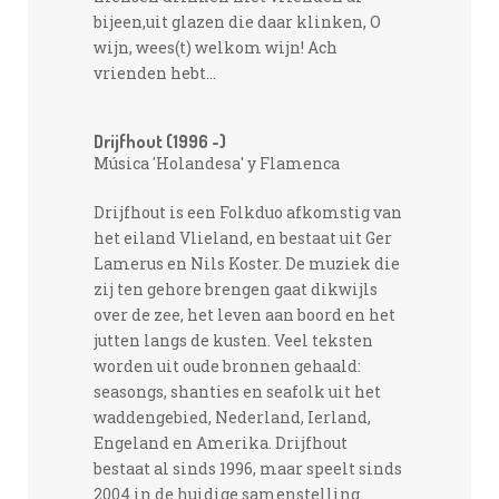
bijeen,uit glazen die daar klinken, O
wijn, wees(t) welkom wijn! Ach
vrienden hebt...
Drijfhout (1996 -)
Música 'Holandesa' y Flamenca
Drijfhout is een Folkduo afkomstig van
het eiland Vlieland, en bestaat uit Ger
Lamerus en Nils Koster. De muziek die
zij ten gehore brengen gaat dikwijls
over de zee, het leven aan boord en het
jutten langs de kusten. Veel teksten
worden uit oude bronnen gehaald:
seasongs, shanties en seafolk uit het
waddengebied, Nederland, Ierland,
Engeland en Amerika. Drijfhout
bestaat al sinds 1996, maar speelt sinds
2004 in de huidige samenstelling.