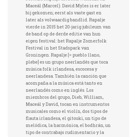
Maceál (Marcel). David Myles is er later
bij gekomen; eerst als vaste gast en
later als volwaardig bandlid. Rapalje
vierde in 2015 het 20-jarig jubileum van
de band op de derde editie van hun
eigen festival: het Rapalje Zomerfolk
Festival in het Stadspark van
Groningen. Rapalje [= pueblo llano,
plebe] es un grupo neerlandés que toca
música folk irlandesa, escocesa y
neerlandesa. También la canción que
acompaña a la música está tanto en
neerlandés como en inglés. Los
miembros del grupo, Dieb, William,
Maceál y David, tocan en instrumentos
musicales como el violín, dos tipos de
flauta irlandesa, el gitouki, un tipo de
melódica, la harmónica, el bodhrán, un
tipo de contrabajo rudimentario y la