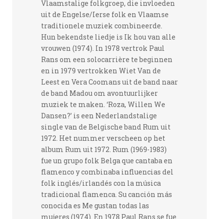
Vlaamstalige folkgroep, die invloeden
uit de Engelse/Ierse folk en Vlaamse
traditionele muziek combineerde.
Hun bekendste liedje is Ik hou van alle
vrouwen (1974). In 1978 vertrok Paul
Rans om een solocarrière te beginnen
en in 1979 vertrokken Wiet Van de
Leest en Vera Coomans uit de band naar
de band Madou om avontuurlijker
muziek te maken. ‘Roza, Willen We
Dansen?’ is een Nederlandstalige
single van de Belgische band Rum uit
1972. Het nummer verscheen op het
album Rum uit 1972. Rum (1969-1983)
fue un grupo folk Belga que cantaba en
flamenco y combinaba influencias del
folk inglés/irlandés con la música
tradicional flamenca. Su canción más
conocida es Me gustan todas las
mujeres (1974). En 1978 Paul Rans se fue