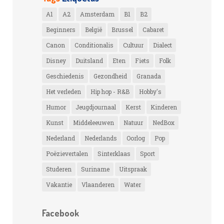
A1
A2
Amsterdam
B1
B2
Beginners
België
Brussel
Cabaret
Canon
Conditionalis
Cultuur
Dialect
Disney
Duitsland
Eten
Fiets
Folk
Geschiedenis
Gezondheid
Granada
Het verleden
Hip hop - R&B
Hobby's
Humor
Jeugdjournaal
Kerst
Kinderen
Kunst
Middeleeuwen
Natuur
NedBox
Nederland
Nederlands
Oorlog
Pop
Poëzievertalen
Sinterklaas
Sport
Studeren
Suriname
Uitspraak
Vakantie
Vlaanderen
Water
Facebook