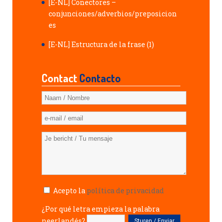
[E-NL] Conectores –
conjunciones/adverbios/preposicion
es
[E-NL] Estructura de la frase (1)
Contact
Contacto
Acepto la
política de privacidad
¿Por qué letra empieza la palabra
neerlandés?