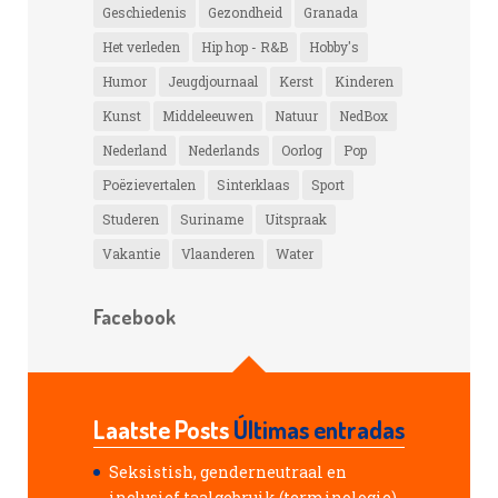
Geschiedenis
Gezondheid
Granada
Het verleden
Hip hop - R&B
Hobby's
Humor
Jeugdjournaal
Kerst
Kinderen
Kunst
Middeleeuwen
Natuur
NedBox
Nederland
Nederlands
Oorlog
Pop
Poëzievertalen
Sinterklaas
Sport
Studeren
Suriname
Uitspraak
Vakantie
Vlaanderen
Water
Facebook
Laatste Posts
Últimas entradas
Seksistish, genderneutraal en
inclusief taalgebruik (terminologie)