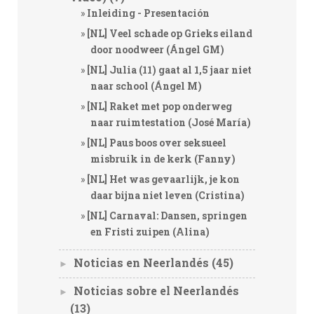
Inleiding - Presentación
[NL] Veel schade op Grieks eiland
door noodweer (Ángel GM)
[NL] Julia (11) gaat al 1,5 jaar niet
naar school (Ángel M)
[NL] Raket met pop onderweg
naar ruimtestation (José María)
[NL] Paus boos over seksueel
misbruik in de kerk (Fanny)
[NL] Het was gevaarlijk, je kon
daar bijna niet leven (Cristina)
[NL] Carnaval: Dansen, springen
en Fristi zuipen (Alina)
Noticias en Neerlandés
(45)
►
Noticias sobre el Neerlandés
►
(13)