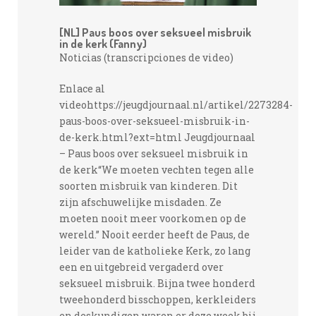
[NL] Paus boos over seksueel misbruik
in de kerk (Fanny)
Noticias (transcripciones de video)
Enlace al
videohttps://jeugdjournaal.nl/artikel/2273284-
paus-boos-over-seksueel-misbruik-in-
de-kerk.html?ext=html Jeugdjournaal
– Paus boos over seksueel misbruik in
de kerk“We moeten vechten tegen alle
soorten misbruik van kinderen. Dit
zijn afschuwelijke misdaden. Ze
moeten nooit meer voorkomen op de
wereld.” Nooit eerder heeft de Paus, de
leider van de katholieke Kerk, zo lang
een en uitgebreid vergaderd over
seksueel misbruik. Bijna twee honderd
tweehonderd bisschoppen, kerkleiders
en deskundigen waren er deze week bij