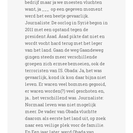
bedrijf maar ja we moesten vluchten
want, ja ___ op een gegeven moment
werd het een beetje gevaarlijk.
Journaliste: De oorlog in Syrië begon in
2011 met een opstand tegen de
president Ásad. Ásad pikte dat niet en
wordt vocht hard terug met het leger
van het land. Gaan de weg Gaandeweg
gingen steeds meer verschillende
groepen zich ermee bemoeien, ook de
terroristen van IS. Obada: Ja, het was
gevaarlijk, kond ik kon daar bijna niet
leven. Er waren veel bommen gegooid,
er waren worden(?) veel geschoten en,
ja... het verschillend was. Journaliste:
Normaal leven was niet mogelijk
meer. De vader van Obada vluchtte
daarom als eerste het land uit, op zoek
naar een veilige plek voor de familie.
En Een jaar later, werd Obada van