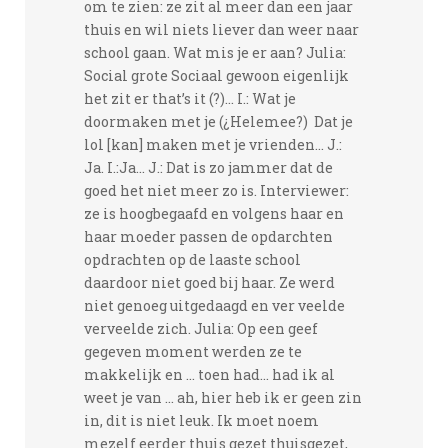
om te zien: ze zit al meer dan een jaar
thuis en wil niets liever dan weer naar
school gaan. Wat mis je er aan? Julia:
Social grote Sociaal gewoon eigenlijk
het zit er that’s it (?)... I.: Wat je
doormaken met je (¿Helemee?) Dat je
lol [kan] maken met je vrienden... J.:
Ja. I.:Ja... J.: Dat is zo jammer dat de
goed het niet meer zo is. Interviewer:
ze is hoogbegaafd en volgens haar en
haar moeder passen de opdarchten
opdrachten op de laaste school
daardoor niet goed bij haar. Ze werd
niet genoeg uitgedaagd en ver veelde
verveelde zich. Julia: Op een geef
gegeven moment werden ze te
makkelijk en ... toen had... had ik al
weet je van ... ah, hier heb ik er geen zin
in, dit is niet leuk. Ik moet noem
mezelf eerder thuis gezet thuisgezet,