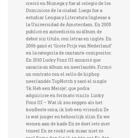
creció en Nimega y fue al colegio de los
Dominicos de la ciudad. Luego fue a
estudiar Lengua y Literatura Inglesas a
la Universidad de Ámsterdam. En 2005
publicó en autoedición su álbum de
debut sin título, con letras en inglés. En
2006 ganó el ‘Grote Prijs van Nederland’
en la categoría de cantante-compositor.
En 2010 Lucky Fonz III anunció que
sacaría un álbum en neerlandés. Firmó
un contrato con el sello de hiphop
neerlandés TopNotch y sacó el single
‘Ik Heb een Meisje’, que podía
adquirirse en formato vinilo. Lucky
Fonz III – Wat ik zou zeggen als het
konBeste oma, ik heb een vriendin Ze
is wat jonger en behoorlijk slim En we
wonen aan de kade En ze doet iets met
toneel En ze rookt ook maar niet zo
veel Soms dan lig ik op één oor En dan