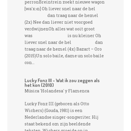
perronBreintrein zoekt nieuwe wagon
[wa'xɔn] Oh liever snel naar de hel
dan traag naar de hemel
(2x) Nee dan liever niet voorgoed
verdwijnenOh alles wat ooit groot
was is nu kleiner Oh
liever snel naar de hel dan
traag naar de hemel (4x) Bazart – Oro
(2015)Un solo baile, dame un solo baile
con...
Lucky Fonz III – Wat ik zou zeggen als
het kon (2010)
Música 'Holandesa' y Flamenca
Lucky Fonz III (geboren als Otto
Wichers) (Gouda, 1981) is een
Nederlandse singer-songwriter. Hij
staat bekend om zijn beeldende
teksten. Wichers groeide op in