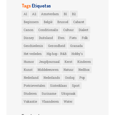
Tags
Etiquetas
A1
A2
Amsterdam
B1
B2
Beginners
België
Brussel
Cabaret
Canon
Conditionalis
Cultuur
Dialect
Disney
Duitsland
Eten
Fiets
Folk
Geschiedenis
Gezondheid
Granada
Het verleden
Hip hop - R&B
Hobby's
Humor
Jeugdjournaal
Kerst
Kinderen
Kunst
Middeleeuwen
Natuur
NedBox
Nederland
Nederlands
Oorlog
Pop
Poëzievertalen
Sinterklaas
Sport
Studeren
Suriname
Uitspraak
Vakantie
Vlaanderen
Water