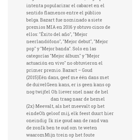
intenta popularizar el cabaret en el
sentido flamenco entre el público
belga. Bazart fue nominado a siete
premios MIA en 2016 y obtuvo cinco de
ellos: "Éxito del año", "Mejor
neerlandófono", "Mejor debut", "Mejor
pop" y "Mejor banda". Solo en las
categorías "Mejor álbum" y "Mejor
actuación en vivo" no obtuvieron el
primer premio. Bazart – Goud
(2015)Eén dans, geef me één dans met
de duivelGeen kans, er is geen kans op
nog twijfel Oh liever snel naar de hel
dan traag naar de hemel
(2x) Meevalt, als het meevalt op het
eindeOh geloof mij, elk feest duurt hier
oneindig Ik zie goud aan de rand van
de zonIk ben te oud om te weten
waaromMijn trein op het foute