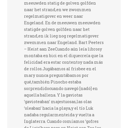
meeuwden statig de golven golfden
naar het strand,en we zwommen
regelmatigover en weer naar
Engeland. En de meeuwen meeuwden
statigde golven golfden naar het
strand,en ik lieg nog regelmatigover
zwemmen naar Engeland. Bart Peeters
– Heist aan ZeeCuando aún leía librosy
montaba en bici en el diquecreía que la
felicidad era estar contentoy nada más
de rollos.Jugábamos al frisbee en el
mary nunca preguntábamos por
qué,también Pinocho estaba
sorprendidocuando navegó [nadó] en
aquella ballena. Y la gaviotas
‘gavioteaban’ majestuosas,las olas
‘oleaban’ hacia la playa,y el tío Luk
nadaba regularmenteida y vuelta a
Inglaterra. Cuando comíamos ‘gofres
de Lieja’hace poco en Heist aan Zee,los