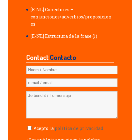
[E-NL] Conectores –
conjunciones/adverbios/preposicion
es
[E-NL] Estructura de la frase (1)
Contact
Contacto
Acepto la
política de privacidad
¿Por qué letra empieza la palabra