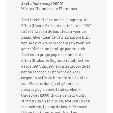
Abel – Onderweg (2000)
Música 'Holandesa' y Flamenca
Abel is een Nederlandse popgroep uit
Effen (Noord-Brabant) actief sinds 1997.
In 1997 kiezen de bandleden voor de
naam Abel (naar de gelijknamige film
van Alex van Warmerdam) en voor het
genre Nederlandstalige popmuziek.
Abel es un grupo pop neerlandés de
Effen (Brabante Septentrional), activo
desde 1997. En 1997 los miembros de la
banda escogen el nombre de Abel
(según la película homónima de Alex
van Warmerdam) y el género de
música pop en neerlandés. Abel –
Onderweg (2000)Ik doe de deur dicht,
straten lijken te huilen, wolken lijken
te vluchten, ik stap de bus in. Mensen
lijken te kijken, maar ik wil ze