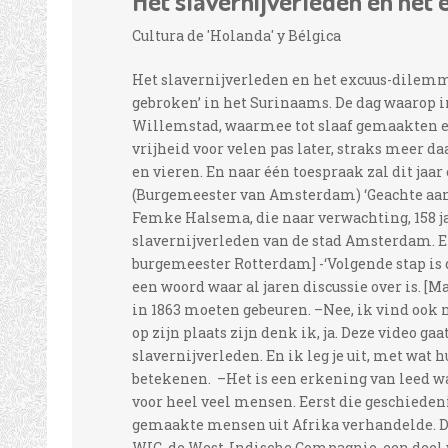
Het slavernijverleden en het
Cultura de 'Holanda' y Bélgica
Het slavernijverleden en het excuus-dilemma 
gebroken’ in het Surinaams. De dag waarop 
Willemstad, waarmee tot slaaf gemaakten er
vrijheid voor velen pas later, straks meer da
en vieren. En naar één toespraak zal dit ja
(Burgemeester van Amsterdam) ‘Geachte aa
Femke Halsema, die naar verwachting, 158 ja
slavernijverleden van de stad Amsterdam. En
burgemeester Rotterdam] -‘Volgende stap is d
een woord waar al jaren discussie over is. [M
in 1863 moeten gebeuren. –Nee, ik vind ook n
op zijn plaats zijn denk ik, ja. Deze video g
slavernijverleden. En ik leg je uit, met wat
betekenen. –Het is een erkening van leed wa
voor heel veel mensen. Eerst die geschieden
gemaakte mensen uit Afrika verhandelde. Di
WIC, de West-Indische Compagnie, een deel 