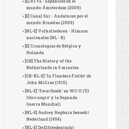
[E] RTVE - Españoles en el
mundo: Ámsterdam (2009)
[E] Canal Sur - Andaluces por el
mundo: Bruselas (2009)
[NL-E] Volksliederen - Himnos
nacionales (NL - B)
[E] Cronologías de Bélgica y
Holanda
[GB] The History of the
Netherlands in 5 minutes
[GB-NL-E] 'In Flanders Fields' de
John McCrae (1915)
[NL-E] 'Zwartboek' en WO II ('El
libro negro' y la Segunda
Guerra Mundial)
[NL-E] Audrey Hepburn bezoekt
Nederland (1954)
[NL-E] De Elfstedentocht