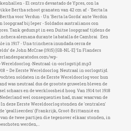
enhallen - El centro devastado de Ypres, con la
Dikke Bertha schoot granaten van 42 cm af - 'Berta la
Bertha voor Verdun - Un 'Berta la Gorda' ante Verdún
loopgraaf bij Ieper - Soldados australianos con
pres. Tank gedumpt in een Duitse loopgraaf tijdens de
rinchera alemana durante la batalla de Cambrai Een
le in 1917 - Una trinchera inundada cerca de
elds’ de John McCrae (1915) [GB-NL-E] ‘In Flanders
neerlandesparatodos.com/wp-
e-Wereldoorlog.-Neutraal-in-oorlogstijd.mp3
18 – De Eerste Wereldoorlog. Neutraal in oorlogstijd.
 vochten soldaten in de Eerste Wereldoorlog voor hun
nd was neutraal dus de grootste gruwelen bleven de
el schaars en de werkloosheid hoog. Van 1914 tot 1918
or Nederland wel consequenties had, maar waarvan de
In deze Eerste Wereldoorlog stonden de 'centralen'
de 'geallieerden' (Frankrijk, Groot-Brittannië en
van de twee partijen die tegenover elkaar stonden, in
eschoten werden,...