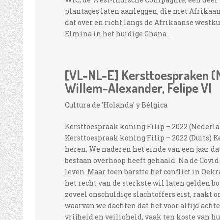
plantages laten aanleggen, die met Afrika
dat over en richt langs de Afrikaanse westku
Elmina in het huidige Ghana...
[VL-NL-E] Kersttoespraken (M
Willem-Alexander, Felipe VI
Cultura de 'Holanda' y Bélgica
Kersttoespraak koning Filip – 2022 (Nederla
Kersttoespraak koning Filip – 2022 (Duits) 
heren, We naderen het einde van een jaar dat
bestaan overhoop heeft gehaald. Na de Covid
leven. Maar toen barstte het conflict in Oekr
het recht van de sterkste wil laten gelden b
zoveel onschuldige slachtoffers eist, raakt o
waarvan we dachten dat het voor altijd achte
vrijheid en veiligheid, vaak ten koste van 