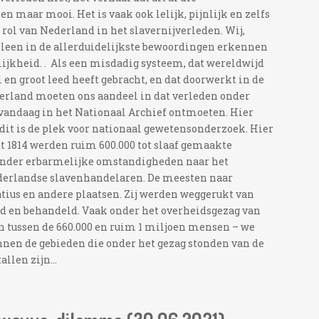
n maar mooi. Het is vaak ook lelijk, pijnlijk en zelfs
rol van Nederland in het slavernijverleden. Wij,
alleen in de allerduidelijkste bewoordingen erkennen
ijkheid. . Als een misdadig systeem, dat wereldwijd
n groot leed heeft gebracht, en dat doorwerkt in de
derland moeten ons aandeel in dat verleden onder
 vandaag in het Nationaal Archief ontmoeten. Hier
 dit is de plek voor nationaal gewetensonderzoek. Hier
ot 1814 werden ruim 600.000 tot slaaf gemaakte
nder erbarmelijke omstandigheden naar het
derlandse slavenhandelaren. De meesten naar
tius en andere plaatsen. Zij werden weggerukt van
rd en behandeld. Vaak onder het overheidsgezag van
 tussen de 660.000 en ruim 1 miljoen mensen – we
nnen de gebieden die onder het gezag stonden van de
llen zijn...