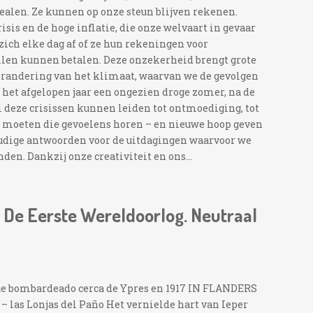
ealen. Ze kunnen op onze steun blijven rekenen.
is en de hoge inflatie, die onze welvaart in gevaar
ich elke dag af of ze hun rekeningen voor
llen kunnen betalen. Deze onzekerheid brengt grote
verandering van het klimaat, waarvan we de gevolgen
ë het afgelopen jaar een ongezien droge zomer, na de
 deze crisissen kunnen leiden tot ontmoediging, tot
 moeten die gevoelens horen – en nieuwe hoop geven
oudige antwoorden voor de uitdagingen waarvoor we
den. Dankzij onze creativiteit en ons...
– De Eerste Wereldoorlog. Neutraal
sque bombardeado cerca de Ypres en 1917 IN FLANDERS
 las Lonjas del Paño Het vernielde hart van Ieper