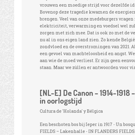
vrouwen een moedige strijd voor dezelfde id
Bovenop deze tragedie kwamen de energiecris
brengen. Veel van onze medeburgers vragen z
elektriciteit, verwarming en voedsel wel zu
zorgen met zich mee. Dat is ook zo met de 
nu al in ons eigen land zien. Zo kende Belgi
zondvloed en de overstromingen van 2021. Al
een gevoel van machteloosheid en angst. We
aan wie de moed verliest. Er zijn geen eenv
staan. Maar we zùllen er antwoorden voor vin
[NL-E] De Canon – 1914-1918 
in oorlogstijd
Cultura de 'Holanda' y Bélgica
Een beschoten bos bij Ieper in 1917 - Un bo
FIELDS – Lakenhalle - IN FLANDERS FIELDS –