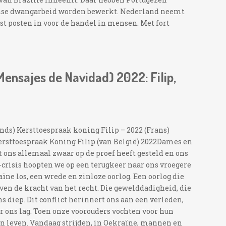
anse dwangarbeid worden bewerkt. Nederland neemt
st posten in voor de handel in mensen. Met fort
ensajes de Navidad) 2022: Filip,
nds) Kersttoespraak koning Filip – 2022 (Frans)
Kersttoespraak Koning Filip (van België) 2022Dames en
 ons allemaal zwaar op de proef heeft gesteld en ons
-crisis hoopten we op een terugkeer naar ons vroegere
aïne los, een wrede en zinloze oorlog. Een oorlog die
oven de kracht van het recht. Die gewelddadigheid, die
ns diep. Dit conflict herinnert ons aan een verleden,
r ons lag. Toen onze voorouders vochten voor hun
hun leven. Vandaag strijden, in Oekraïne, mannen en