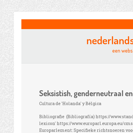
nederland
een websi
Seksistish, genderneutraal en
Cultura de 'Holanda' y Bélgica
Bibliografie (Bibliografía) https://www.stan
lexicon' https://www.europarl.europa.eu/cm
Europarlement: Specifieke richtsnoeren vo