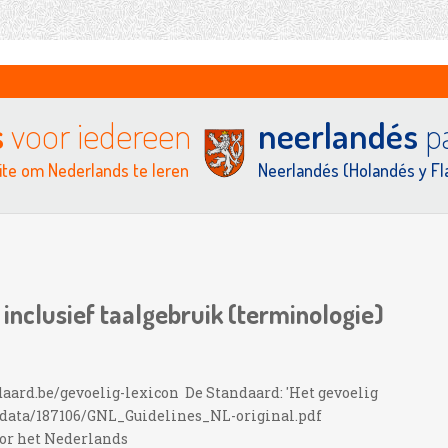
s
voor iedereen
neerlandés
pa
te om Nederlands te leren
Neerlandés (Holandés y F
 inclusief taalgebruik (terminologie)
daard.be/gevoelig-lexicon De Standaard: 'Het gevoelig
sdata/187106/GNL_Guidelines_NL-original.pdf
oor het Nederlands