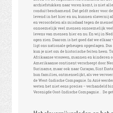
archiefstukken naar voren komt, is niet allee
ronduit beschamend. Dat geldt zeker voor de 
levend in het hier en nu, kunnen slavernij 
en veroordelen als misdaad tegen de mensel
onnoemelijk veel mensen onnoemelijk veel e
levens van mensen hier en nu. En wij in Ne
ogen zien. Daarom is het goed dat we elkaar
ligt ons nationale geheugen opgeslagen. Dus
kun je niet om de historische feiten heen. T
Afrikaanse vrouwen, mannen en kinderen o
Amerikaanse continent verscheept door Ne
Suriname, maar ook naar Curaçao, Sint Eusta
hun families, ontmenselijkt, als vee vervoe
de West-Indische Compagnie. In Azië werden
weten het niet eens precies – verhandeld bi
Verenigde Oost-Indische Compagnie. . De geta