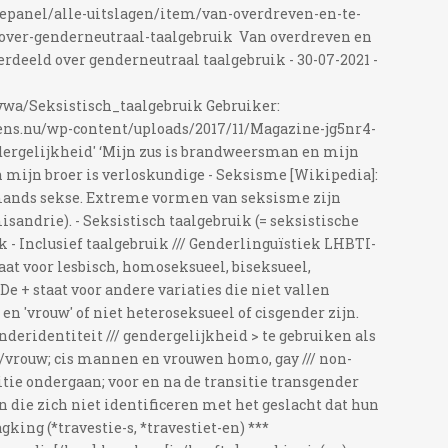
iepanel/alle-uitslagen/item/van-overdreven-en-te-
-over-genderneutraal-taalgebruik Van overdreven en
erdeeld over genderneutraal taalgebruik - 30-07-2021 -
lywa/Seksistisch_taalgebruik Gebruiker:
ens.nu/wp-content/uploads/2017/11/Magazine-jg5nr4-
dergelijkheid' ‘Mijn zus is brandweersman en mijn
n mijn broer is verloskundige - Seksisme [Wikipedia]:
mands sekse. Extreme vormen van seksisme zijn
ndrie). - Seksistisch taalgebruik (= seksistische
k - Inclusief taalgebruik /// Genderlinguïstiek LHBTI-
aat voor lesbisch, homoseksueel, biseksueel,
De + staat voor andere variaties die niet vallen
en 'vrouw' of niet heteroseksueel of cisgender zijn.
deridentiteit /// gendergelijkheid > te gebruiken als
an/vrouw; cis mannen en vrouwen homo, gay /// non-
sitie ondergaan; voor en na de transitie transgender
die zich niet identificeren met het geslacht dat hun
gking (*travestie-s, *travestiet-en) ***