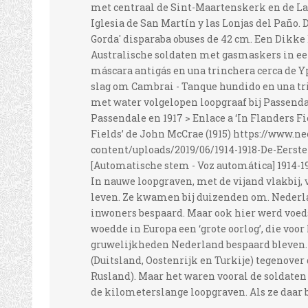
met centraal de Sint-Maartenskerk en de Lak
Iglesia de San Martín y las Lonjas del Paño. 
Gorda' disparaba obuses de 42 cm. Een Dikke 
Australische soldaten met gasmaskers in een 
máscara antigás en una trinchera cerca de Y
slag om Cambrai - Tanque hundido en una t
met water volgelopen loopgraaf bij Passenda
Passendale en 1917 > Enlace a ‘In Flanders Fi
Fields’ de John McCrae (1915) https://www.
content/uploads/2019/06/1914-1918-De-Eerst
[Automatische stem - Voz automática] 1914-19
In nauwe loopgraven, met de vijand vlakbij,
leven. Ze kwamen bij duizenden om. Nederla
inwoners bespaard. Maar ook hier werd voeds
woedde in Europa een ‘grote oorlog’, die vo
gruwelijkheden Nederland bespaard bleven. 
(Duitsland, Oostenrijk en Turkije) tegenover 
Rusland). Maar het waren vooral de soldaten 
de kilometerslange loopgraven. Als ze daar b