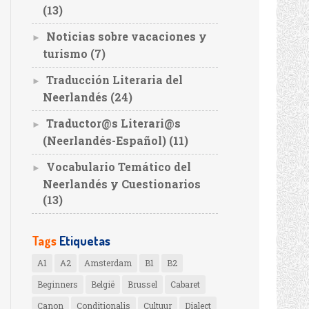
(13)
Noticias sobre vacaciones y
►
turismo
(7)
Traducción Literaria del
►
Neerlandés
(24)
Traductor@s Literari@s
►
(Neerlandés-Español)
(11)
Vocabulario Temático del
►
Neerlandés y Cuestionarios
(13)
Tags
Etiquetas
A1
A2
Amsterdam
B1
B2
Beginners
België
Brussel
Cabaret
Canon
Conditionalis
Cultuur
Dialect