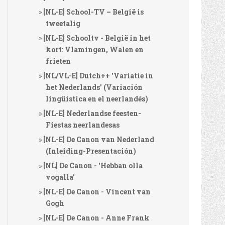
[NL-E] School-TV – België is
tweetalig
[NL-E] Schooltv - België in het
kort: Vlamingen, Walen en
frieten
[NL/VL-E] Dutch++ 'Variatie in
het Nederlands' (Variación
lingüística en el neerlandés)
[NL-E] Nederlandse feesten-
Fiestas neerlandesas
[NL-E] De Canon van Nederland
(Inleiding-Presentación)
[NL] De Canon - 'Hebban olla
vogalla'
[NL-E] De Canon - Vincent van
Gogh
[NL-E] De Canon - Anne Frank