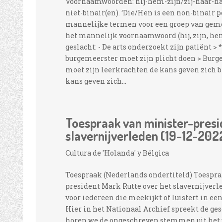
Voornaamwoorden: hij-hem-zijn/zij-haar-haar
niet-binair(en). ‘Die/Hen is een non-binair 
mannelijke termen voor een groep van geme
het mannelijk voornaamwoord (hij, zijn, he
geslacht: - De arts onderzoekt zijn patiënt >
burgemeerster moet zijn plicht doen > Burg
moet zijn leerkrachten de kans geven zich b
kans geven zich...
Toespraak van minister-presi
slavernijverleden (19-12-202
Cultura de 'Holanda' y Bélgica
Toespraak (Nederlands ondertiteld) Toespra
president Mark Rutte over het slavernijver
voor iedereen die meekijkt of luistert in ee
Hier in het Nationaal Archief spreekt de ge
horen we de ongeschreven stemmen uit het ve