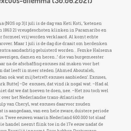
 excuus-dilemma (30.06.2021)
(NOS op 3)1 juli is de dag van Keti Koti, ‘ketenen
in 1863 21 vreugdeschoten klinken in Paramaribo en
 formeel vrij worden verklaard. Al komt echte
arover. Maar 1 juli is de dag die draait om herdenken
ar extra aandachtig geluisterd worden. . Femke Halsema
nwezigen, damen en heren…’ die van burgemeester
ar na de afschaffing excuses zal maken voor het
 dat leeft in meer steden. [Ahmed Aboutaleb,
an ook wat mij betreft excuses aanbieden’. Excuses,
ark Rutte] –De excuses, dat vind ik nogal wat. –Had al
iet dat we dat hoeven te doen, nee. –Het zou toch wel
aat over het Nederlandse trans-Atlantische
 hulp van Cheryl, wat excuses daarvoor zouden
t is aangedaan, van een hele zware, duistere periode
is. Twee eeuwen waarin Nederland 600.000 tot slaaf
e handel neemt flink toe in de 17e eeuw nadat de
van Brazilië inneemt. Daar hebben Portugezen