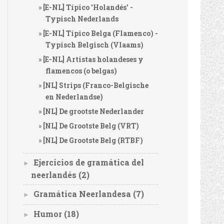
[E-NL] Típico 'Holandés' -
Typisch Nederlands
[E-NL] Típico Belga (Flamenco) -
Typisch Belgisch (Vlaams)
[E-NL] Artistas holandeses y
flamencos (o belgas)
[NL] Strips (Franco-Belgische
en Nederlandse)
[NL] De grootste Nederlander
[NL] De Grootste Belg (VRT)
[NL] De Grootste Belg (RTBF)
Ejercicios de gramática del
►
neerlandés
(2)
Gramática Neerlandesa
(7)
►
Humor
(18)
►