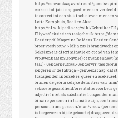
https://eenvandaag.avrotros.nl/panels/opin
correct-tot-juist-erg-goed-mensen-verdeeld
te correct tot een stuk inclusiever: mensen v
Lotte Kamphuis, Roelien Akse
https://nl.wikipedia.org/wiki/Gebruiker:El
Ellywa/Seksistisch taalgebruik https://dem
Dossier.pdf Magazine De Mens 'Dossier: Gen
broer voedvrouw’ > Mijn zus is brandwacht e
Seksisme is discriminatie op grond van ie
vrouwenhaat (misogynie) of mannenhaat (misa
taal) - Genderneutraal/Gendervrij taalgebrui
jongeren /// de lhbtiqa+-gemeenschap: dat st
transgender, intersekse, queer en aseksueel. 
binnen de gebruikelijke definities van 'man' 
seksuele geaardheid/oriëntatie/voorkeur gen
adjectief niet als substantief: cisgender m
binaire personen in transitie zijn; een tran
persoon, trans persoon/man/vrouw (personen 
is toegewezen bij de geboorte) dragqueen, dra