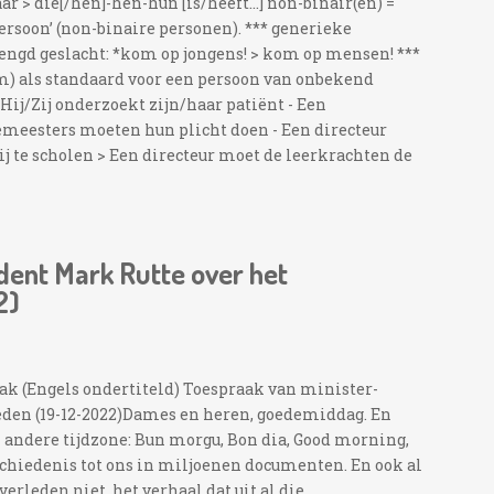
 > die[/hen]-hen-hun [is/heeft…] non-binair(en) =
persoon’ (non-binaire personen). *** generieke
ngd geslacht: *kom op jongens! > kom op mensen! ***
m) als standaard voor een persoon van onbekend
 *Hij/Zij onderzoekt zijn/haar patiënt - Een
emeesters moeten hun plicht doen - Een directeur
ij te scholen > Een directeur moet de leerkrachten de
dent Mark Rutte over het
2)
ak (Engels ondertiteld) Toespraak van minister-
leden (19-12-2022)Dames en heren, goedemiddag. En
n andere tijdzone: Bun morgu, Bon dia, Good morning,
schiedenis tot ons in miljoenen documenten. En ook al
rleden niet, het verhaal dat uit al die