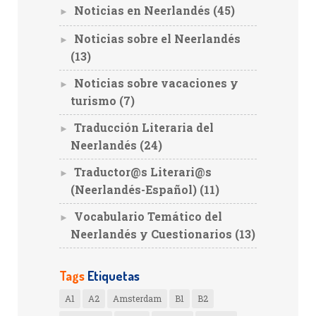
Noticias en Neerlandés
(45)
►
Noticias sobre el Neerlandés
►
(13)
Noticias sobre vacaciones y
►
turismo
(7)
Traducción Literaria del
►
Neerlandés
(24)
Traductor@s Literari@s
►
(Neerlandés-Español)
(11)
Vocabulario Temático del
►
Neerlandés y Cuestionarios
(13)
Tags
Etiquetas
A1
A2
Amsterdam
B1
B2