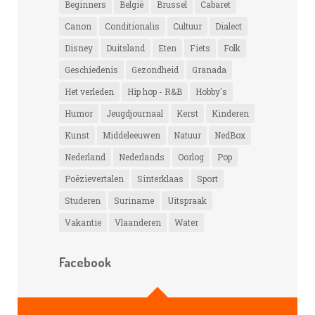
Beginners
België
Brussel
Cabaret
Canon
Conditionalis
Cultuur
Dialect
Disney
Duitsland
Eten
Fiets
Folk
Geschiedenis
Gezondheid
Granada
Het verleden
Hip hop - R&B
Hobby's
Humor
Jeugdjournaal
Kerst
Kinderen
Kunst
Middeleeuwen
Natuur
NedBox
Nederland
Nederlands
Oorlog
Pop
Poëzievertalen
Sinterklaas
Sport
Studeren
Suriname
Uitspraak
Vakantie
Vlaanderen
Water
Facebook