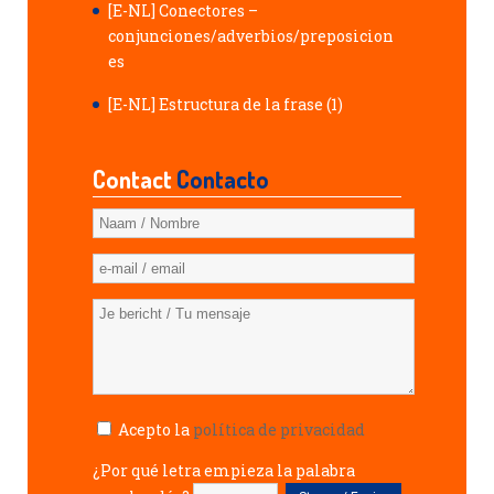
[E-NL] Conectores –
conjunciones/adverbios/preposicion
es
[E-NL] Estructura de la frase (1)
Contact
Contacto
Acepto la
política de privacidad
¿Por qué letra empieza la palabra