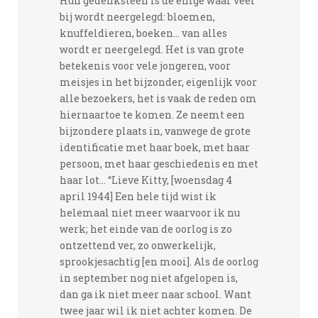
Hun gedenksteen is de enige waar veel
bij wordt neergelegd: bloemen,
knuffeldieren, boeken… van alles
wordt er neergelegd. Het is van grote
betekenis voor vele jongeren, voor
meisjes in het bijzonder, eigenlijk voor
alle bezoekers, het is vaak de reden om
hiernaartoe te komen. Ze neemt een
bijzondere plaats in, vanwege de grote
identificatie met haar boek, met haar
persoon, met haar geschiedenis en met
haar lot… “Lieve Kitty, [woensdag 4
april 1944] Een hele tijd wist ik
helemaal niet meer waarvoor ik nu
werk; het einde van de oorlog is zo
ontzettend ver, zo onwerkelijk,
sprookjesachtig [en mooi]. Als de oorlog
in september nog niet afgelopen is,
dan ga ik niet meer naar school. Want
twee jaar wil ik niet achter komen. De