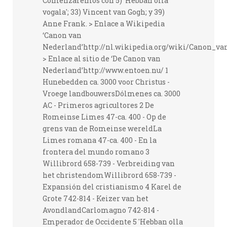
Comenzaremos con 5) 'Hebban olla
vogala'; 33) Vincent van Gogh; y 39)
Anne Frank. > Enlace a Wikipedia
‘Canon van
Nederland’http://nl.wikipedia.org/wiki/Canon_v
> Enlace al sitio de ‘De Canon van
Nederland’http://www.entoen.nu/ 1
Hunebedden ca. 3000 voor Christus -
Vroege landbouwersDólmenes ca. 3000
AC - Primeros agricultores 2 De
Romeinse Limes 47-ca. 400 - Op de
grens van de Romeinse wereldLa
Limes romana 47-ca. 400 - En la
frontera del mundo romano 3
Willibrord 658-739 - Verbreiding van
het christendomWillibrord 658-739 -
Expansión del cristianismo 4 Karel de
Grote 742-814 - Keizer van het
AvondlandCarlomagno 742-814 -
Emperador de Occidente 5 'Hebban olla