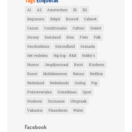
Tags
Etiquetas
A1
A2
Amsterdam
B1
B2
Beginners
België
Brussel
Cabaret
Canon
Conditionalis
Cultuur
Dialect
Disney
Duitsland
Eten
Fiets
Folk
Geschiedenis
Gezondheid
Granada
Het verleden
Hip hop - R&B
Hobby's
Humor
Jeugdjournaal
Kerst
Kinderen
Kunst
Middeleeuwen
Natuur
NedBox
Nederland
Nederlands
Oorlog
Pop
Poëzievertalen
Sinterklaas
Sport
Studeren
Suriname
Uitspraak
Vakantie
Vlaanderen
Water
Facebook