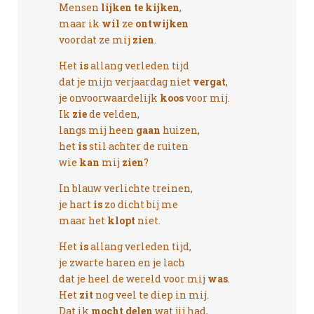
Mensen
lijken te kijken
,
maar ik
wil
ze
ontwijken
voordat ze mij
zien
.
Het
is
allang verleden tijd
dat je mijn verjaardag niet
vergat
,
je onvoorwaardelijk
koos
voor mij.
Ik
zie
de velden,
langs mij heen
gaan
huizen,
het
is
stil achter de ruiten
wie
kan
mij
zien
?
In blauw verlichte treinen,
je hart
is
zo dicht bij me
maar het
klopt
niet.
Het
is
allang verleden tijd,
je zwarte haren en je lach
dat je heel de wereld voor mij
was
.
Het
zit
nog veel te diep in mij.
Dat ik
mocht delen
wat jij had,