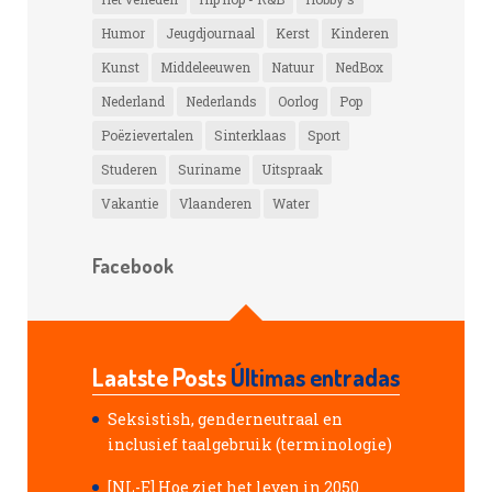
Humor
Jeugdjournaal
Kerst
Kinderen
Kunst
Middeleeuwen
Natuur
NedBox
Nederland
Nederlands
Oorlog
Pop
Poëzievertalen
Sinterklaas
Sport
Studeren
Suriname
Uitspraak
Vakantie
Vlaanderen
Water
Facebook
Laatste Posts
Últimas entradas
Seksistish, genderneutraal en
inclusief taalgebruik (terminologie)
[NL-E] Hoe ziet het leven in 2050