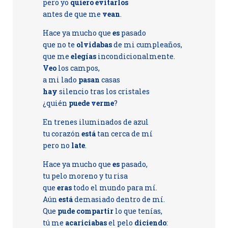
pero yo
quiero evitarlos
antes de que me
vean
.
Hace ya mucho que
es
pasado
que no te
olvidabas
de mi cumpleaños,
que me
elegías
incondicionalmente.
Veo
los campos,
a mi lado
pasan
casas
hay
silencio tras los cristales
¿quién
puede verme
?
En trenes iluminados de azul
tu corazón
está
tan cerca de mí
pero no
late
.
Hace ya mucho que
es
pasado,
tu pelo moreno y tu risa
que
eras
todo el mundo para mí.
Aún
está
demasiado dentro de mí.
Que
pude compartir
lo que tenías,
tú me
acariciabas
el pelo
diciendo
: