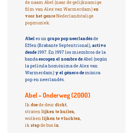
de naam Abel (naar de gelijknamige
film van Alex van Warmerdam)
en
voor het genre
Nederlandstalige
popmuziek.
Abel
es un
grupo pop neerlandés
de
Effen (Brabante Septentrional),
activo
desde
1997. En 1997 los miembros de la
banda
escogen el nombre de
Abel (según
la película homónima de Alex van
Warmerdam)
y el género de
música
pop en neerlandés.
Abel – Onderweg (2000)
Ik
doe
de deur
dicht
,
straten
lijken te huilen
,
wolken
lijken te vluchten
,
ik
stap
de bus
in
.