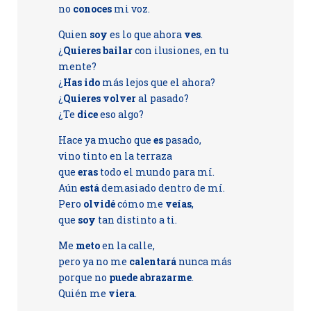
no
conoces
mi voz.
Quien
soy
es lo que ahora
ves
.
¿
Quieres bailar
con ilusiones, en tu
mente?
¿
Has ido
más lejos que el ahora?
¿
Quieres volver
al pasado?
¿Te
dice
eso algo?
Hace ya mucho que
es
pasado,
vino tinto en la terraza
que
eras
todo el mundo para mí.
Aún
está
demasiado dentro de mí.
Pero
olvidé
cómo me
veías
,
que
soy
tan distinto a ti.
Me
meto
en la calle,
pero ya no me
calentará
nunca más
porque no
puede abrazarme
.
Quién me
viera
.