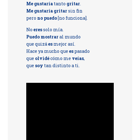
Me gustaría
tanto
gritar
.
Me gustaría gritar
sin fin
pero
no puedo
[no funciona].
No
eres
solo mía.
Puedo mostrar
al mundo
que quizá
es
mejor así.
Hace ya mucho que
es
pasado
que
olvidé
cómo me
veías
,
que
soy
tan distinto a ti.