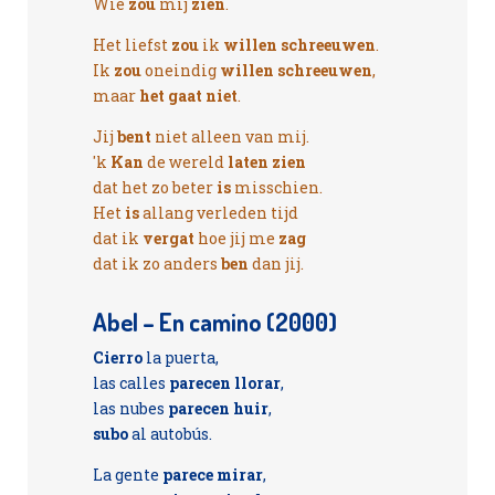
Wie
zou
mij
zien
.
Het liefst
zou
ik
willen schreeuwen
.
Ik
zou
oneindig
willen schreeuwen
,
maar
het gaat niet
.
Jij
bent
niet alleen van mij.
'k
Kan
de wereld
laten zien
dat het zo beter
is
misschien.
Het
is
allang verleden tijd
dat ik
vergat
hoe jij me
zag
dat ik zo anders
ben
dan jij.
Abel – En camino (2000)
Cierro
la puerta,
las calles
parecen llorar
,
las nubes
parecen huir
,
subo
al autobús.
La gente
parece mirar
,