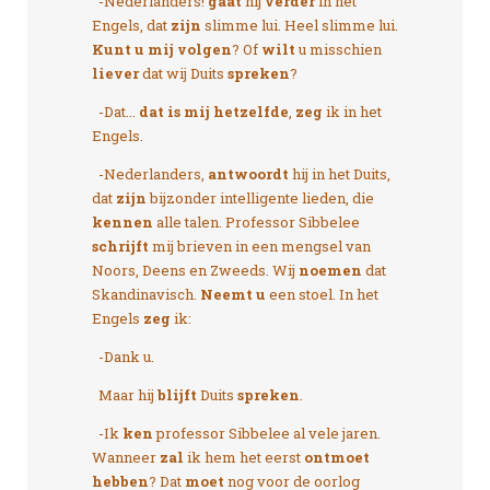
-Nederlanders!
gaat
hij
verder
in het
Engels, dat
zijn
slimme lui. Heel slimme lui.
Kunt u mij volgen
? Of
wilt
u misschien
liever
dat wij Duits
spreken
?
-Dat...
dat is mij hetzelfde
,
zeg
ik in het
Engels.
-Nederlanders,
antwoordt
hij in het Duits,
dat
zijn
bijzonder intelligente lieden, die
kennen
alle talen. Professor Sibbelee
schrijft
mij brieven in een mengsel van
Noors, Deens en Zweeds. Wij
noemen
dat
Skandinavisch.
Neemt u
een stoel. In het
Engels
zeg
ik:
-Dank u.
Maar hij
blijft
Duits
spreken
.
-Ik
ken
professor Sibbelee al vele jaren.
Wanneer
zal
ik hem het eerst
ontmoet
hebben
? Dat
moet
nog voor de oorlog