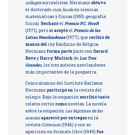
collages
surrealistas. Hermans
obtuvo
el doctorado
cum laude
en ciencias
matemáticas y físicas (1955, geografía
física).
Rechazó
el
Premio P.C. Hooft
(1971), pero
sí aceptó
el
Premio de las
Letras Neerlandesas
(1977), que
recibió de
manos del
rey Balduino de Bélgica.
Hermans
forma parte
junto con
Gerard
Reve
y
Harry Mulisch
de
Los Tres
Grande
s
, los tres autores neerlandeses
más importantes de la posguerra.
Como alumno del Instituto Barlaeus
Hermans
participó en
la revista del
colegio. Bajo la ocupación
escribió tanto
relatos cortos
como
novelas. La novela
sobre la ocupación
Las lágrimas de las
acacias
apareció por entregas
en la
revista
Criterium
(1946) y con su
aparición en formato libro (1949)
fue