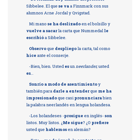
Sibbelee. El que
se va
a Finnmark con sus
alumnos Arne Jordal y Qvigstad.
Mi mano
se ha deslizado
en el bolsillo y
vuelve a sacar
la carta que Nummedal
le
escribió
a Sibbelee.
Observo
que
despliego
la carta, tal como
hice
ante el conserje.
-Bien, bien. Usted
es
un
neerlander,
usted
es
...
Sonrío
a modo de asentimiento
y
también para
darle a entender
que
me ha
impresionado
que casi
pronunciara
bien
la palabra neerlandés en lengua holandesa.
-Los holandeses -
prosigue
en inglés-
son
listos. Muy listos. ¿
Me sigue
? ¿O
prefiere
usted que
hablemos
en alemán?