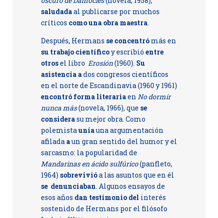
oscuro de Damocles
(novela, 1958),
saludada
al publicarse por muchos
críticos
como una obra maestra
.
Después, Hermans
se concentró
más en
su trabajo científico
y escribió
entre
otros
el libro
Erosión
(1960).
Su
asistencia a
dos congresos científicos
en el norte de Escandinavia (1960 y 1961)
encontró forma literaria
en
No dormir
nunca más
(novela, 1966), que
se
considera
su mejor obra. Como
polemista
unía
una argumentación
afilada
a
un gran sentido del humor y el
sarcasmo: la popularidad de
Mandarinas en ácido sulfúrico
(panfleto,
1964)
sobrevivió
a las asuntos que en él
se denunciaban
. Algunos ensayos de
esos años
dan testimonio del
interés
sostenido de Hermans por el filósofo