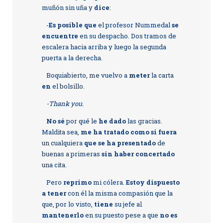
muñón sin uña y
dice
:
-
Es posible que
el profesor Nummedal
se
encuentre
en su despacho. Dos tramos de
escalera hacia arriba y luego la segunda
puerta a la derecha.
Boquiabierto, me vuelvo a
meter
la carta
en
el bolsillo.
-Thank you.
No sé
por qué le
he dado
las gracias.
Maldita sea,
me ha tratado como si fuera
un cualquiera
que se ha presentado
de
buenas a primeras
sin haber concertado
una cita.
Pero
reprimo
mi cólera.
Estoy dispuesto
a tener
con él la misma compasión que la
que, por lo visto,
tiene
su jefe al
mantenerlo
en su puesto pese a que
no es