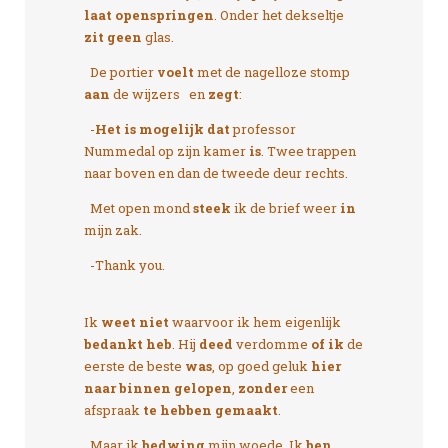
laat openspringen
. Onder het dekseltje
zit geen
glas.
De portier
voelt
met de nagelloze stomp
aan
de wijzers en
zegt
:
-
Het is mogelijk dat
professor
Nummedal op zijn kamer
is
. Twee trappen
naar boven en dan de tweede deur rechts.
Met open mond
steek
ik de brief weer
in
mijn zak.
-Thank you.
Ik
weet niet
waarvoor ik hem eigenlijk
bedankt heb
. Hij
deed
verdomme
of ik
de
eerste de beste
was
, op goed geluk
hier
naar binnen gelopen
,
zonder
een
afspraak
te hebben gemaakt
.
Maar ik
bedwing
mijn woede. Ik
ben