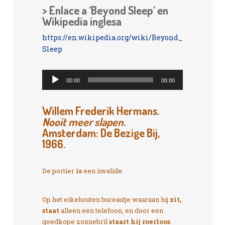
> Enlace a ‘Beyond Sleep’ en
Wikipedia inglesa
https://en.wikipedia.org/wiki/Beyond_
Sleep
Reproductor
00:00
00:00
de
audio
Willem Frederik Hermans.
Nooit meer slapen
.
Amsterdam: De Bezige Bij,
1966.
De portier
is
een invalide.
Op het eikehouten bureautje waaraan hij
zit,
staat
alleen een telefoon, en door een
goedkope zonnebril
staart hij roerloos