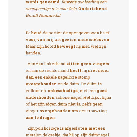
wordt genoemd
.
Ik
wens
uw leerling een
voorspoedige reis naar Oslo.
Ondertekend
:
Ørnulf Nummedal.
Ik
houd
de portier de opengevouwen brief
voor
,
van mij uit gezien ondersteboven
.
Maar zijn hoofd
beweegt
hij niet, wel zijn
handen.
Aan zijn linkerhand
zitten geen vingers
en aan de rechterhand
heeft
hij
niet meer
dan
een enkele nagelloze stomp
overgehouden
en de duim. De duim
is
volkomen
onbeschadigd
, met een
goed
onderhouden
schone nagel. Het
lijkt
bijna
of het zijn eigen duim niet
is
. Zelfs geen
vinger
overgehouden om
een trouwring
aan te dragen
.
Zijn polshorloge
is afgesloten met
een
metalen dekseltje, dat hij op zijn duimnagel