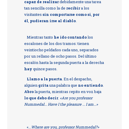
capaz de realizar
debidamente una tarea
tan sencilla como la de
recibir
a los
visitantes
sin comportarse como si
,
por
él
,
pudieran irse al diablo
.
Mientras tanto
he ido contando
los
escalones de los dos tramos: tienen
veintiocho peldaños cada uno, separados
por un rellano de ocho pasos. Del último
escalón hasta la segunda puerta a la derecha
hay
quince pasos.
Llamo a la puerta
. En el despacho,
alguien
grita
una palabra que
no entiendo
.
Abro
la puerta, mientras repito en voz baja
lo que debo decir
.
«Are you professor
Nummedal... Have I the pleasure ... I am...»
«...
Where are you, professor Nummedal?»