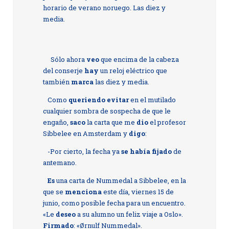
horario de verano noruego. Las diez y
media.
Sólo ahora
veo
que encima de la cabeza
del conserje
hay
un reloj eléctrico que
también
marca
las diez y media.
Como
queriendo evitar
en el mutilado
cualquier sombra de sospecha de que le
engaño,
saco
la carta que me
dio
el profesor
Sibbelee en Amsterdam y
digo
:
-Por cierto, la fecha ya
se había fijado
de
antemano.
Es
una carta de Nummedal a Sibbelee, en la
que se
menciona
este día, viernes 15 de
junio, como posible fecha para un encuentro.
«Le
deseo
a su alumno un feliz viaje a Oslo».
Firmado
: «Ørnulf Nummedal».