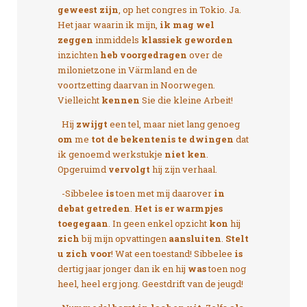
geweest zijn
, op het congres in Tokio. Ja.
Het jaar waarin ik mijn,
ik mag wel
zeggen
inmiddels
klassiek geworden
inzichten
heb voorgedragen
over de
milonietzone in Värmland en de
voortzetting daarvan in Noorwegen.
Vielleicht
kennen
Sie die kleine Arbeit!
Hij
zwijgt
een tel, maar niet lang genoeg
om
me
tot de bekentenis te dwingen
dat
ik genoemd werkstukje
niet ken
.
Opgeruimd
vervolgt
hij zijn verhaal.
-Sibbelee
is
toen met mij daarover
in
debat getreden
.
Het is er warmpjes
toegegaan
. In geen enkel opzicht
kon
hij
zich
bij mijn opvattingen
aansluiten
.
Stelt
u zich voor
! Wat een toestand! Sibbelee
is
dertig jaar jonger dan ik en hij
was
toen nog
heel, heel erg jong. Geestdrift van de jeugd!