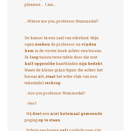
pleasure ... I am...
...Where are you, professor Nummedal?
De kamer
is
een zaal van eikehout. Mijn
ogen
zoeken
de professor en
vinden
hem
in de verste hoek achter een bureau.
Ik
loop
tussen twee tafels door die met
half opgerolde
kaartbladen
zijn bedekt
.
Naast de kleine grijze figuur die achter het
bureau
zit
,
staat
het witte vlak van een
tekentafel
rechtop
.
-Are you professor Nummedal?
-Yes?
Hij
doet
een
niet helemaal gemeende
poging
op te staan
.
Schuin van boven
valt
zonlicht over zijn