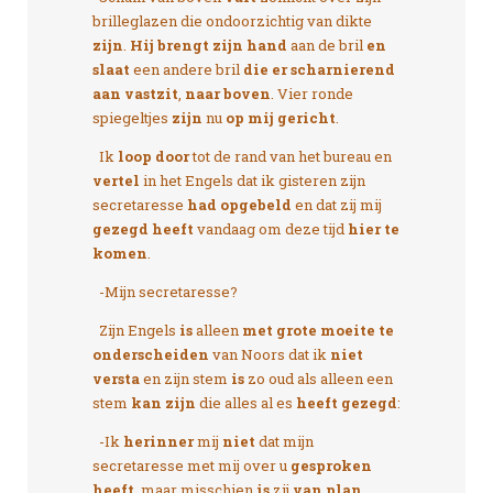
brilleglazen die ondoorzichtig van dikte
zijn
.
Hij brengt zijn hand
aan de bril
en
slaat
een andere bril
die er scharnierend
aan vastzit
,
naar boven
. Vier ronde
spiegeltjes
zijn
nu
op mij gericht
.
Ik
loop door
tot de rand van het bureau en
vertel
in het Engels dat ik gisteren zijn
secretaresse
had opgebeld
en dat zij mij
gezegd heeft
vandaag om deze tijd
hier te
komen
.
-Mijn secretaresse?
Zijn Engels
is
alleen
met grote moeite te
onderscheiden
van Noors dat ik
niet
versta
en zijn stem
is
zo oud als alleen een
stem
kan zijn
die alles al es
heeft gezegd
:
-Ik
herinner
mij
niet
dat mijn
secretaresse met mij over u
gesproken
heeft
, maar misschien
is
zij
van plan