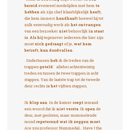
bereid
evenveel medelijden met hem
te
hebben
als zijn chef klaarblijkelijk
heeft
,
die hem immers
handhaaft
hoewel hij tot
zulk eenvoudig werk als
het ontvangen
van een bezoeker
niet
behoorlijk
in staat
is
.
Als hij
tegenover iedereen die hier zijn
moet
zich gedraagt
of je,
wat hem
betreft
,
kan doodvallen
.
Ondertussen
heb
ik de treden van de
trappen
geteld
: allebei achtentwintig
treden en tussen de twee trappen in acht
stappen. Van de laatste trap tot de tweede
deur rechts
is het
vijftien stappen.
Ik
klop aan
. In de kamer
roept
iemand
een woord dat ik
niet versta
. Ik
open
de
deur, met gesloten, maar mummelende
mond
repeterend
wat ik zeggen moet
.
Are you professor Nummedal... Have I the