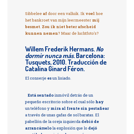
Sibbelee
af
door een valluik. Ik
voel
hoe
het bankroet van mijn leermeester
mij
besmet
.
Zou ik niet beter afscheid
kunnen nemen
? Maar de luchtfoto's?
Willem Frederik Hermans.
No
dormir nunca más
. Barcelona:
Tusquets, 2010. Traducción de
Catalina Ginard Féron.
El conserje
es
un lisiado.
Está sentado
inmóvil detrás de un
pequeño escritorio sobre el cual sólo
hay
un teléfono y
mira al frente sin pestañear
a través de unas gafas de sol baratas. El
pabellón de la oreja izquierda
debió de
arrancárselo
la explosión que lo
dejó