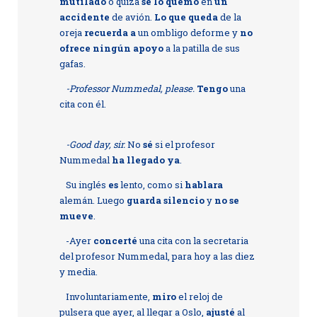
mutilado
o quizá
se lo quemó
en
un
accidente
de avión.
Lo que queda
de la
oreja
recuerda a
un ombligo deforme y
no
ofrece ningún apoyo
a la patilla de sus
gafas.
-Professor Nummedal, please.
Tengo
una
cita con él.
-Good day, sir.
No
sé
si el profesor
Nummedal
ha llegado ya
.
Su inglés
es
lento, como si
hablara
alemán. Luego
guarda silencio
y
no se
mueve
.
-Ayer
concerté
una cita con la secretaria
del profesor Nummedal, para hoy a las diez
y media.
Involuntariamente,
miro
el reloj de
pulsera que ayer, al llegar a Oslo,
ajusté
al