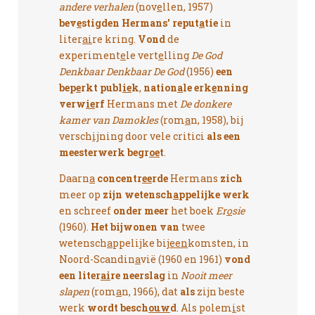
andere verhalen
(nov
e
llen, 1957)
bev
e
stigden
Hermans' reput
a
tie
in
liter
ai
re kring.
Vond
de
experiment
e
le vert
e
lling
De God
Denkbaar Denkbaar De God
(1956)
een
bep
e
rkt publ
ie
k
,
nation
a
le erk
e
nning
verw
ie
rf
Hermans met
De donkere
kamer van Damokles
(rom
a
n, 1958), bij
versch
ij
ning door vele critici
als een
meesterwerk begr
oe
t
.
Daarn
a
concentr
ee
rde
Hermans
zich
meer op
zijn wetensch
a
ppelijke werk
en schreef
onder meer
het boek
Er
o
sie
(1960).
Het bijwonen van
twee
wetensch
a
ppelijke bij
een
komsten, in
Noord-Scandin
a
vië (1960 en 1961)
vond
een liter
ai
re neerslag
in
Nooit meer
slapen
(rom
a
n, 1966), dat
als
zijn beste
werk
wordt besch
ouw
d
. Als polem
i
st