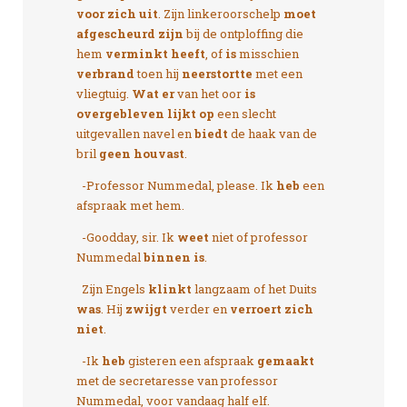
voor zich uit
. Zijn linkeroorschelp
moet
afgescheurd zijn
bij de ontploffing die
hem
verminkt heeft
, of
is
misschien
verbrand
toen hij
neerstortte
met een
vliegtuig.
Wat er
van het oor
is
overgebleven lijkt op
een slecht
uitgevallen navel en
biedt
de haak van de
bril
geen houvast
.
-Professor Nummedal, please. Ik
heb
een
afspraak met hem.
-Goodday, sir. Ik
weet
niet of professor
Nummedal
binnen is
.
Zijn Engels
klinkt
langzaam of het Duits
was
. Hij
zwijgt
verder en
verroert zich
niet
.
-Ik
heb
gisteren een afspraak
gemaakt
met de secretaresse van professor
Nummedal, voor vandaag half elf.