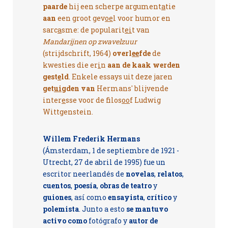
paarde
hij een scherpe argument
a
tie
aan
een groot gev
oe
l voor humor en
sarc
a
sme: de popularit
ei
t van
Mandar
ij
nen op zwavelzuur
(strijdschrift, 1964)
overl
ee
fde
de
kwesties die er
i
n
aan de kaak werden
gest
e
ld
. Enkele essays uit deze jaren
get
ui
gden van
Hermans' blijvende
inter
e
sse voor de filos
oo
f Ludwig
Wittgenstein.
Willem Frederik Hermans
(Ámsterdam, 1 de septiembre de 1921 -
Utrecht, 27 de abril de 1995) fue un
escritor neerlandés de
novelas
,
relatos
,
cuentos
,
poesía
,
obras de teatro
y
guiones
, así como
ensayista
,
crítico
y
polemista
. Junto a esto
se mantuvo
activo como
fotógrafo y
autor de