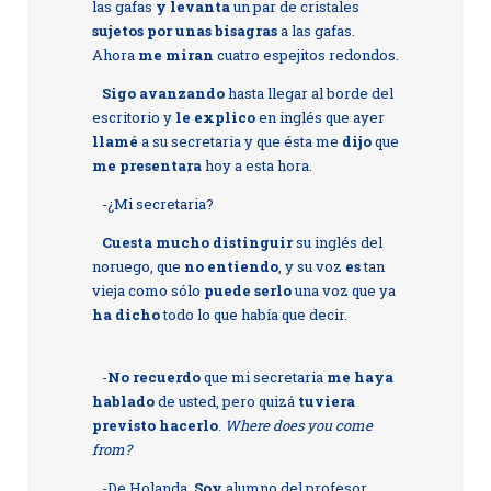
las gafas
y levanta
un par de cristales
sujetos por unas bisagras
a las gafas.
Ahora
me miran
cuatro espejitos redondos.
Sigo avanzando
hasta llegar al borde del
escritorio y
le explico
en inglés que ayer
llamé
a su secretaria y que ésta me
dijo
que
me presentara
hoy a esta hora.
-¿Mi secretaria?
Cuesta mucho distinguir
su inglés del
noruego, que
no entiendo
, y su voz
es
tan
vieja como sólo
puede serlo
una voz que ya
ha dicho
todo lo que había que decir.
-
No recuerdo
que mi secretaria
me haya
hablado
de usted, pero quizá
tuviera
previsto hacerlo
.
Where does you come
from?
-De Holanda.
Soy
alumno del profesor