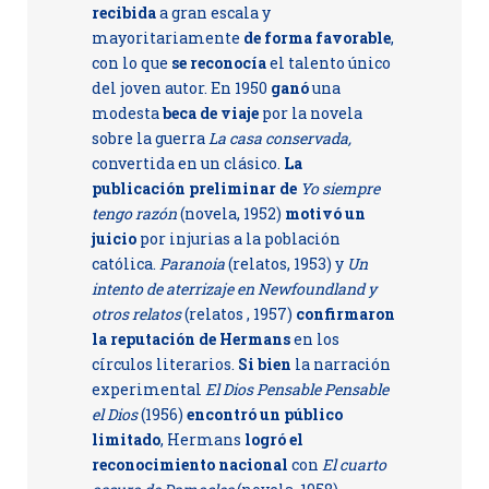
recibida
a gran escala y
mayoritariamente
de forma favorable
,
con lo que
se reconocía
el talento único
del joven autor. En 1950
ganó
una
modesta
beca de viaje
por la novela
sobre la guerra
La casa conservada,
convertida en un clásico.
La
publicación preliminar de
Yo siempre
tengo razón
(novela, 1952)
motivó un
juicio
por injurias a la población
católica.
Paranoia
(relatos, 1953) y
Un
intento de aterrizaje en Newfoundland y
otros relatos
(relatos , 1957)
confirmaron
la reputación de Hermans
en los
círculos literarios.
Si bien
la narración
experimental
El Dios Pensable Pensable
el Dios
(1956)
encontró un público
limitado
, Hermans
logró el
reconocimiento nacional
con
El cuarto