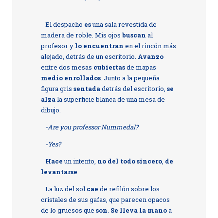
El despacho
es
una sala revestida de
madera de roble. Mis ojos
buscan
al
profesor y
lo encuentran
en el rincón más
alejado, detrás de un escritorio.
Avanzo
entre dos mesas
cubiertas
de mapas
medio enrollados
. Junto a la pequeña
figura gris
sentada
detrás del escritorio,
se
alza
la superficie blanca de una mesa de
dibujo.
-Are you professor Nummedal?
-Yes?
Hace
un intento,
no del todo sincero
,
de
levantarse
.
La luz del sol
cae
de refilón sobre los
cristales de sus gafas, que parecen opacos
de lo gruesos que
son
.
Se lleva la mano
a