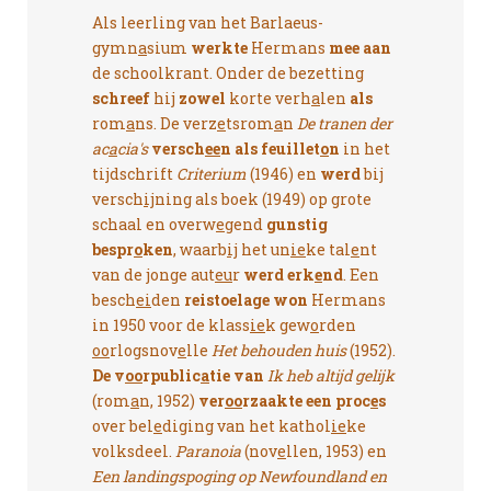
Als leerling van het Barlaeus-
gymn
a
sium
werkte
Hermans
mee aan
de schoolkrant. Onder de bezetting
schreef
hij
zowel
korte verh
a
len
als
rom
a
ns. De verz
e
tsrom
a
n
De tranen der
ac
a
cia's
versch
ee
n als feuillet
o
n
in het
tijdschrift
Criterium
(1946) en
werd
bij
versch
ij
ning als boek (1949) op grote
schaal en overw
e
gend
gunstig
bespr
o
ken
, waarb
ij
het un
ie
ke tal
e
nt
van de jonge aut
eu
r
werd erk
e
nd
. Een
besch
ei
den
reistoelage won
Hermans
in 1950 voor de klass
ie
k gew
o
rden
oo
rlogsnov
e
lle
Het behouden huis
(1952).
De v
oo
rpublic
a
tie van
Ik heb altijd gelijk
(rom
a
n, 1952)
ver
oo
rzaakte een proc
e
s
over bel
e
diging van het kathol
ie
ke
volksdeel.
Paranoia
(nov
e
llen, 1953) en
Een landingspoging op Newfoundland en