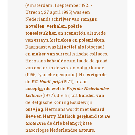
(Amsterdam, 1 september 1921 -
Utrecht, 27 april 1995) was een
Nederlands schrijver van
rom
a
ns
,
nov
e
llen
,
verh
a
len
,
poëz
ie
,
ton
ee
lst
u
kken
en
scen
a
rio's
, alsmede
van
essays
,
krit
ie
ken
en
polem
ie
ken
.
Daarn
aa
st was hij
act
ie
f als
fotogr
aa
f
en
maker van
surrealistische coll
a
ges.
Hermans
beh
aa
lde
cum laude de graad
van doctor in de wis- en nat
uu
rkunde
(1955, fysische geografie). Hij
weigerde
de
P.C. Hooft-prijs
(1971), maar
accept
ee
rde wel
de
Prijs der Nederlandse
Letteren
(1977), die hij
uit handen van
de Belgische koning Boudewijn
ontv
i
ng
. Hermans wordt met
Gerard
Reve
en
Harry Mulisch
ger
e
kend tot
De
Grote Drie
, de drie bel
a
ngrijkste
na
oo
rlogse Nederlandse aut
eu
rs.