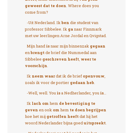
geweest dat te doen
. Where does you
come from?
-Uit Nederland. Ik
ben
die student van
professor Sibbelee. Ik
ga
naar Finnmark
met uw leerlingen Arne Jordal en Qvigstad.
Mijn hand
is
naar mijn binnenzak
gegaan
en
brengt
de brief die Nummedal aan
Sibbelee
geschreven heeft
,
weer te
voorschijn
.
Ik
neem waar
dat ik de brief
openvouw
,
zoals ik voor de portier
gedaan heb
.
-Well, well. You
is
a Nedherlander, you
is
...
Ik
lach om
hem
de bevestiging te
geven
en ook
om
hem
te doen begrijpen
hoe het mij
getroffen heeft
dat hij het
woord Nederlander bijna goed
uitspreekt
.