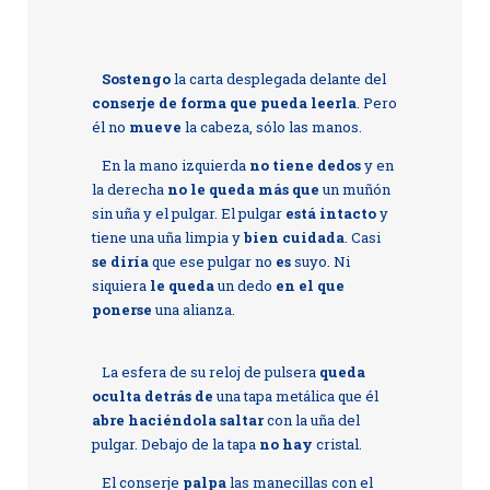
Sostengo
la carta desplegada delante del
conserje de forma que pueda leerla
. Pero
él no
mueve
la cabeza, sólo las manos.
En la mano izquierda
no tiene dedos
y en
la derecha
no le queda más que
un muñón
sin uña y el pulgar. El pulgar
está intacto
y
tiene una uña limpia y
bien cuidada
. Casi
se diría
que ese pulgar no
es
suyo. Ni
siquiera
le queda
un dedo
en el que
ponerse
una alianza.
La esfera de su reloj de pulsera
queda
oculta detrás de
una tapa metálica que él
abre haciéndola saltar
con la uña del
pulgar. Debajo de la tapa
no hay
cristal.
El conserje
palpa
las manecillas con el