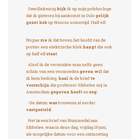
Onwillekeurig
kijk
ik op mijn polshorloge
dat ik gisteren bij aankomst in Oslo
gelijk
gezet heb
op Noorse zomertijd. Half elf.
Nu pas
zie
ik dat boven het hoofd van de
portier een elektrische klok
hangt
die ook
op half elf
staat
.
Alsof ik de verminkte man zelfs geen
schim van een vermoeden
geven wil
dat
ik hem bedrieg,
haal
ik de brief
te
voorschijn
die professor Sibbelee mij in
Amsterdam
gegeven heeft
en
zeg
:
-De datum
was
trouwens al eerder
vastgesteld
.
Het
is
een brief van Nummedal aan
Sibbelee, waarin deze dag, vrijdag 15 juni,
als mogelijke datum voor een ontmoeting