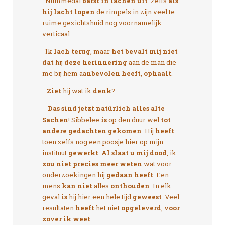
Nummedal
barst in lachen uit
. Zelfs
als
hij lacht lopen
de rimpels in zijn veel te
ruime gezichtshuid nog voornamelijk
verticaal.
Ik
lach terug
, maar
het bevalt mij niet
dat
hij
deze herinnering
aan de man die
me bij hem aa
nbevolen heeft
,
ophaalt
.
Ziet
hij wat ik
denk
?
-
Das sind jetzt natürlich alles alte
Sachen
! Sibbelee
is
op den duur wel
tot
andere gedachten gekomen
. Hij
heeft
toen zelfs nog een poosje hier op mijn
instituut
gewerkt
.
Al slaat u mij dood
, ik
zou niet
precies meer weten
wat voor
onderzoekingen hij
gedaan heeft
. Een
mens
kan niet
alles
onthouden
. In elk
geval
is
hij hier een hele tijd
geweest
. Veel
resultaten
heeft
het niet
opgeleverd
,
voor
zover ik weet
.