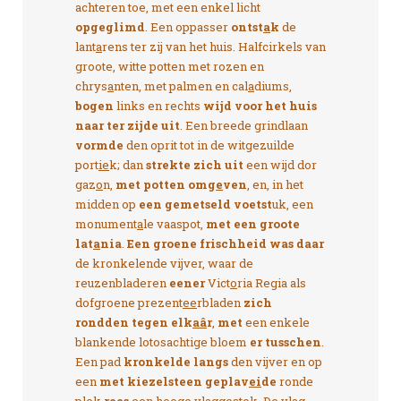
achteren toe, met een enkel licht
opgeglimd
. Een oppasser
ontst
a
k
de
lant
a
rens ter zij van het huis. Halfcirkels van
groote, witte potten met rozen en
chrys
a
nten, met palmen en cal
a
diums,
bogen
links en rechts
wijd voor het huis
naar ter zijde uit
. Een breede grindlaan
vormde
den oprit tot in de witgezuilde
port
ie
k; dan
strekte zich uit
een wijd dor
gaz
o
n,
met potten omg
e
ven
, en, in het
midden op
een gemetseld voetst
uk, een
monument
a
le vaaspot,
met een groote
lat
a
nia
.
Een groene frischheid was daar
de kronkelende vijver, waar de
reuzenbladeren
eener
Vict
o
ria Regia als
dofgroene prezent
ee
rbladen
zich
rondden tegen elk
aâ
r
,
met
een enkele
blankende lotosachtige bloem
er tusschen
.
Een pad
kronkelde langs
den vijver en op
een
met kiezelsteen geplav
ei
de
ronde