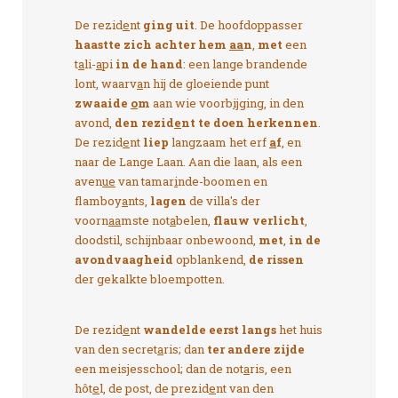
De rezid
e
nt
ging uit
. De hoofdoppasser
haastte zich achter hem
aa
n
,
met
een
t
a
li-
a
pi
in de hand
: een lange brandende
lont, waarv
a
n hij de gloeiende punt
zwaaide
o
m
aan wie voorb
ij
ging, in den
avond,
den rezid
e
nt te doen herkennen
.
De rezid
e
nt
liep
langzaam het erf
a
f
, en
naar de Lange Laan. Aan die laan, als een
aven
ue
van tamar
i
nde-boomen en
flamboy
a
nts,
lagen
de villa's der
voorn
aa
mste not
a
belen,
flauw verlicht
,
doodstil, schijnbaar onbewoond,
met
,
in de
avondvaagheid
opblankend,
de rissen
der gekalkte bloempotten.
De rezid
e
nt
wandelde eerst langs
het huis
van den secret
a
ris; dan
ter andere zijde
een meisjesschool; dan de not
a
ris, een
hôt
e
l, de post, de prezid
e
nt van den