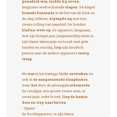
genaderd was
,
luidde hij zeven
langzame weêrechoënde
slagen
. De klepel
bronsde bonsende
in de bel van de klok en
de slag, telkens,
zigzagde n
a
met een
zware trilling van nageluid. De honden
blaften weêr op
. De oppasser, langzaam,
met zijn lenigen pas, jongensachtig slank in
zijn blauw laken jasje en broek met gele
banden en omslag,
liep
zijn honderd
passen naar de andere oppassers
rustig
ter
u
g
.
Nu
was
in het kant
oo
r
licht ontstoken
en
ook in
de aangrenzende slaapkamer
,
waar
het
door de jaloez
ie
ën
schemerde
.
De rezid
e
nt, een groote zware man, in
zwart jasje, witte broek,
liep de kamer
door en riep naar buiten
:
- Oppas!
De hoofdoppasser, in zijn laken