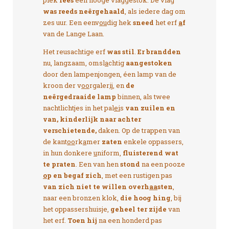
plek
rees
een hooge vlaggestok. De vlag
was reeds neêrgehaald
, als iedere dag om
zes uur. Een eenv
ou
dig hek
sneed
het erf
a
f
van de Lange Laan.
Het reusachtige erf
was stil
.
Er brandden
nu, langzaam, omsl
a
chtig
aangestoken
door den lampenjongen, éen lamp van de
kroon der v
oo
rgaler
ij
, en
de
neêrgedraaide lamp
binnen, als twee
nachtlichtjes in het pal
ei
s
van zuilen en
van, kinderlijk
naar achter
verschietende,
daken. Op de trappen van
de kant
oo
rk
a
mer
zaten
enkele oppassers,
in hun donkere
u
niform,
fluisterend wat
te praten
. Een van hen
stond
na een pooze
o
p en begaf zich
, met een rustigen pas
van zich niet te willen overh
aa
sten
,
naar een bronzen klok,
die hoog hing
, bij
het oppassershuisje,
geheel ter zijde
van
het erf.
Toen hij
na een honderd pas