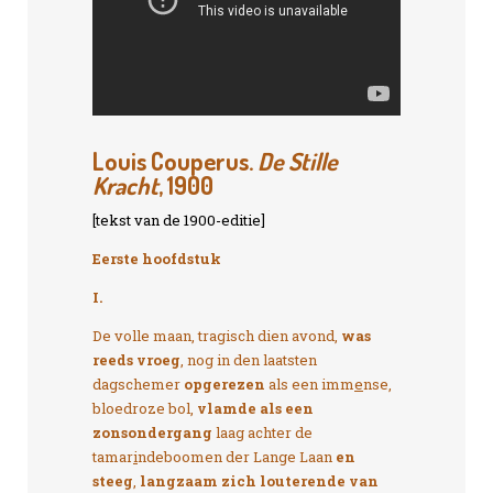
Louis Couperus.
De Stille
Kracht
, 1900
[tekst van de 1900-editie]
Eerste hoofdstuk
I.
De volle maan, tragisch dien avond,
was
reeds vroeg
, nog in den laatsten
dagschemer
opgerezen
als een imm
e
nse,
bloedroze bol,
vlamde als een
zonsondergang
laag achter de
tamar
i
ndeboomen der Lange Laan
en
steeg
,
langzaam zich louterende van