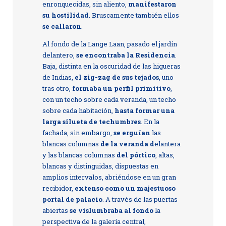
enronquecidas, sin aliento,
manifestaron
su hostilidad
. Bruscamente también ellos
se callaron
.
Al fondo de la Lange Laan, pasado el jardín
delantero,
se encontraba la Residencia
.
Baja, distinta en la oscuridad de las higueras
de Indias,
el zig-zag de sus tejados
, uno
tras otro,
formaba un perfil primitivo
,
con un techo sobre cada veranda, un techo
sobre cada habitación,
hasta formar una
larga silueta de techumbres
. En la
fachada, sin embargo,
se erguían
las
blancas columnas
de la veranda d
elantera
y las blancas columnas
del pórtico
, altas,
blancas y distinguidas, dispuestas en
amplios intervalos, abriéndose en un gran
recibidor,
extenso como un majestuoso
portal de palacio
. A través de las puertas
abiertas
se vislumbraba al fondo
la
perspectiva de la galería central,