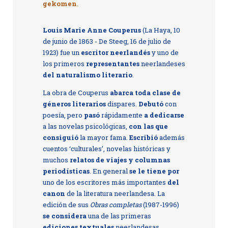
gekomen
.
Louis Marie Anne Couperus
(La Haya, 10
de junio de 1863 - De Steeg, 16 de julio de
1923) fue un
escritor neerlandés
y uno de
los primeros
representantes
neerlandeses
del naturalismo literario
.
La obra de Couperus
abarca toda clase de
géneros literarios
dispares.
Debutó
con
poesía, pero
pasó
rápidamente
a dedicarse
a las novelas psicológicas,
con las que
consiguió
la mayor fama.
Escribió
además
cuentos ‘culturales’, novelas históricas y
muchos
relatos de viajes y columnas
periodísticas
. En general
se le tiene por
uno de los escritores más importantes
del
canon
de la literatura neerlandesa. La
edición de sus
Obras completas
(1987-1996)
se considera
una de las primeras
ediciones textuales
neerlandesas