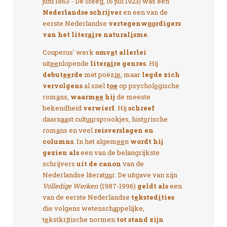
juni 1863 - De Steeg, 16 juli 1923) was een
Nederlandse schrijver
en een van de
eerste Nederlandse
vertegenw
oo
rdigers
van het liter
ai
re natural
i
sme
.
Couperus' werk
omv
a
t allerlei
uit
ee
nlopende
liter
ai
re genres
. Hij
debut
ee
rde
met poëz
ie
, maar
legde zich
vervolgens
al snel
t
oe
op psychol
o
gische
rom
a
ns,
waarm
ee
hij
de meeste
bekendheid
verwierf
. Hij
schreef
daarn
aa
st cult
uu
rsprookjes, hist
o
rische
rom
a
ns en veel
reisverslagen en
columns
. In het algem
ee
n
wordt hij
gezien als
een van de belangrijkste
schrijvers
uit de canon
van de
Nederlandse literat
uu
r. De uitgave van zijn
Volledige Werken
(1987-1996)
geldt als
een
van de eerste Nederlandse
t
e
ksted
i
ties
die volgens wetensch
a
ppelijke,
t
e
kstkr
i
tische normen
tot stand zijn