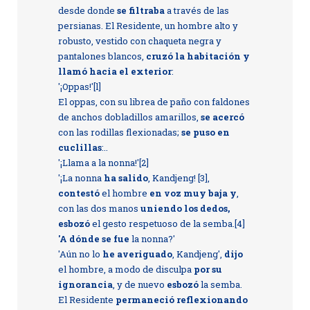
desde donde
se filtraba
a través de las
persianas. El Residente, un hombre alto y
robusto, vestido con chaqueta negra y
pantalones blancos,
cruzó la habitación y
llamó hacia el exterior
:
'¡Oppas!'[l]
El oppas, con su librea de paño con faldones
de anchos dobladillos amarillos,
se acercó
con las rodillas flexionadas;
se puso en
cuclillas
:..
'¡Llama a la nonna!'[2]
'¡La nonna
ha salido
, Kandjeng! [3],
contestó
el hombre
en voz muy baja y
,
con las dos manos
uniendo los dedos,
esbozó
el gesto respetuoso de la semba.[4]
'A dónde se fue
la nonna?'
'Aún no lo
he averiguado
, Kandjeng',
dijo
el hombre, a modo de disculpa
por su
ignorancia
, y de nuevo
esbozó
la semba.
El Residente
permaneció reflexionando