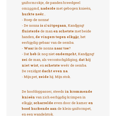
u
niformrokje, de panden breedgeel
omz
oo
md,
naderde
met gebogen knieën,
hurkte neêr
...
- Roep de nonna!
- De nonna
is
al
uitgegaan
, Kandj
e
ng!
fluisterde
de man
en schetste
met beide
handen,
de vingers tegen elk
aâ
r
, het
eerb
ie
dig gebaar van de semba.
-
Waar is
de nonna
naar toe
?
- Dat
heb
ik nog niet
onderz
o
cht
, Kandj
e
ng!
zei
de man, als verontsch
u
ldiging,
dat hij
niet wist
, en
schetste
weêr de semba.
De rezid
e
nt
dacht even na
.
- Mijn pet,
zeide
hij. Mijn stok.
De hoofdoppasser, steeds
in krommende
knieën
van zich eerb
ie
dig krimpen in
elk
aâ
r,
scharrelde
even door de kamer
en
bood hurkende aan
de klein-
u
niformpet,
en een wandelstok.