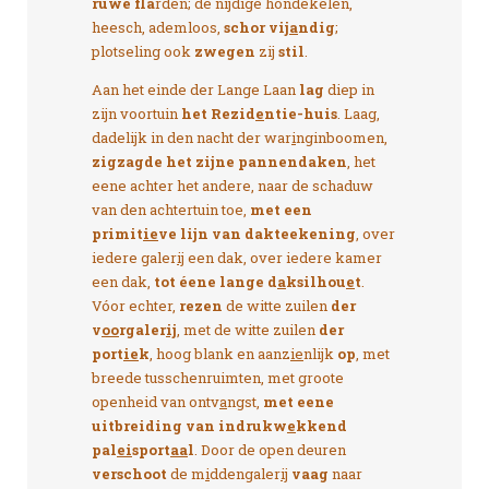
ruwe fla
rden; de nijdige hondekelen,
heesch, ademloos,
schor vij
a
ndig
;
plotseling ook
zwegen
zij
stil
.
Aan het einde der Lange Laan
lag
diep in
zijn voortuin
het Rezid
e
ntie-huis
. Laag,
dadelijk in den nacht der war
i
nginboomen,
zigzagde het zijne pannendaken
, het
eene achter het andere, naar de schaduw
van den achtertuin toe,
met een
primit
ie
ve lijn van dakteekening
, over
iedere galer
ij
een dak, over iedere kamer
een dak,
tot éene lange d
a
ksilhou
e
t
.
Vóor echter,
rezen
de witte zuilen
der
v
oo
rgaler
ij
, met de witte zuilen
der
port
ie
k
, hoog blank en aanz
ie
nlijk
op
, met
breede tusschenruimten, met groote
openheid van ontv
a
ngst,
met eene
uitbreiding van indrukw
e
kkend
pal
ei
sport
aa
l
. Door de open deuren
verschoot
de m
i
ddengaler
ij
vaag
naar