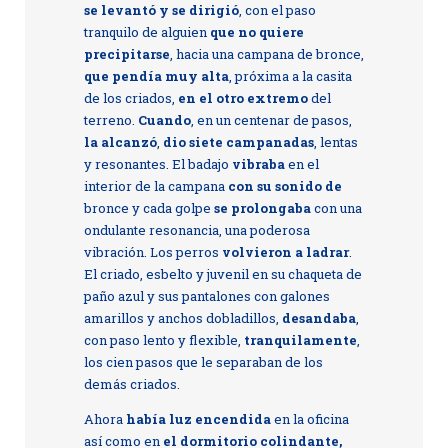
se levantó y se dirigió
, con el paso
tranquilo de alguien
que no quiere
precipitarse
, hacia una campana de bronce,
que pendía muy alta
, próxima a la casita
de los criados,
en el otro extremo
del
terreno.
Cuando
, en un centenar de pasos,
la alcanzó
,
dio siete campanadas
, lentas
y resonantes. El badajo
vibraba
en el
interior de la campana
con su sonido de
bronce y cada golpe
se prolongaba
con una
ondulante resonancia, una poderosa
vibración. Los perros
volvieron a ladrar
.
El criado, esbelto y juvenil en su chaqueta de
paño azul y sus pantalones con galones
amarillos y anchos dobladillos,
desandaba
,
con paso lento y flexible,
tranquilamente
,
los cien pasos que le separaban de los
demás criados.
Ahora
había luz encendida
en la oficina
así como en
el dormitorio colindante,