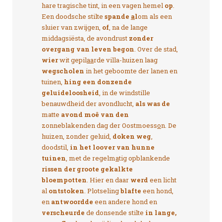
hare tragische tint, in een vagen hemel
op
.
Een doodsche stilte
spande
a
l
om als een
sluier van zwijgen,
of
, na de lange
middagsiësta, de avondrust
zonder
overgang van leven begon
. Over de stad,
wier
wit gepil
aa
rde villa-huizen laag
wegscholen
in het geboomte der lanen en
tuinen,
hing een donzende
geluideloosheid
, in de windstille
benauwdheid der avondlucht,
als was de
matte
avond moê van den
zonneblakenden dag der Oostmoess
o
n. De
huizen, zonder geluid,
doken weg
,
doodstil,
in het loover van hunne
tuinen
, met de regelm
a
tig opblankende
rissen der groote gekalkte
bloempotten
. Hier en daar
werd
een licht
al
ontstoken
. Plotseling
blafte
een hond,
en
antwoordde
een andere hond en
verscheurde
de donsende stilte
in lange,