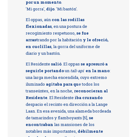
por un momento
.
'Mi gorra',
dijo
. 'Mi bastón'.
El oppas, aún
con las rodillas
flexionadas
, en una postura de
recogimiento respetuoso,
se fue
arrast
rando por la habitación
y le ofreció,
en cuclillas
, la gorra del uniforme de
diario y un bastón.
El Residente
salió
. El oppas
se apresuró a
seguirle portando
un
tali-api
en la mano
:
una larga mecha encendida, cuyo extremo
iluminado
agitaba para qu
e todos los
transeúntes, en la noche,
reconocieran al
Residente
. El Residente
iba cruzando
despacio el recinto en dirección a la Lange
Laan. En esa avenida, una alameda bordeada
de tamarindos y flamboyants [5],
se
encontraban
las mansiones de los
notables más importantes,
débilmente