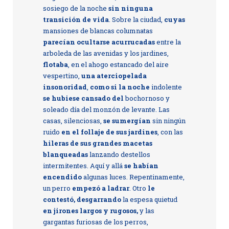
sosiego de la noche
sin ninguna
transición de vida
. Sobre la ciudad,
cuyas
mansiones de blancas columnatas
parecían ocultarse acurrucadas
entre la
arboleda de las avenidas y los jardines,
flotaba
, en el ahogo estancado del aire
vespertino,
una aterciopelada
insonoridad
,
como si la noche
indolente
se hubiese cansado del
bochornoso y
soleado día del monzón de levante. Las
casas, silenciosas,
se sumergían
sin ningún
ruido
en el follaje de sus jardines
, con las
hileras de sus grandes macetas
blanqueadas
lanzando destellos
intermitentes. Aquí y allá
se habían
encendido
algunas luces. Repentinamente,
un perro
empezó a ladrar
. Otro
le
contestó, desgarrando
la espesa quietud
en jirones largos y rugosos,
y las
gargantas furiosas de los perros,