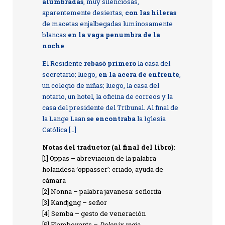
alumbradas
, muy silenciosas,
aparentemente desiertas,
con las hileras
de macetas enjalbegadas luminosamente
blancas
en la vaga penumbra de la
noche
.
El Residente
rebasó primero
la casa del
secretario; luego,
en la acera de enfrente
,
un colegio de niñas; luego, la casa del
notario, un hotel, la oficina de correos y la
casa del presidente del Tribunal. Al final de
la Lange Laan
se encontraba
la Iglesia
Católica […]
Notas del traductor (al final del libro):
[1] Oppas – abreviacion de la palabra
holandesa ‘oppasser’: criado, ayuda de
cámara
[2] Nonna – palabra javanesa: señorita
[3] Kandj
e
ng – señor
[4] Semba – gesto de veneración
[5] Flamboy
a
nts –
Delonix regia
,