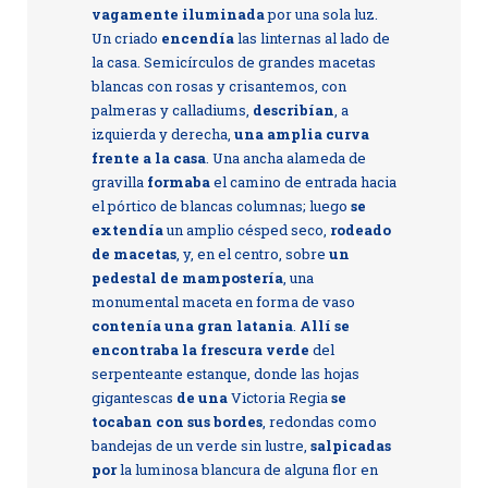
vagamente iluminada
por una sola luz.
Un criado
encendía
las linternas al lado de
la casa. Semicírculos de grandes macetas
blancas con rosas y crisantemos, con
palmeras y calladiums,
describían
, a
izquierda y derecha,
una amplia curva
frente a la casa
. Una ancha alameda de
gravilla
formaba
el camino de entrada hacia
el pórtico de blancas columnas; luego
se
extendía
un amplio césped seco,
rodeado
de macetas
, y, en el centro, sobre
un
pedestal de mampostería
, una
monumental maceta en forma de vaso
contenía una gran latania
.
Allí se
encontraba la frescura verde
del
serpenteante estanque, donde las hojas
gigantescas
de una
Victoria Regia
se
tocaban con sus bordes
, redondas como
bandejas de un verde sin lustre,
salpicadas
por
la luminosa blancura de alguna flor en