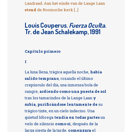
Landraad. Aan het einde van de Lange Laan
stond
de Roomsche kerk […]
Louis Couperus.
Fuerza Oculta
.
Tr. de Jean Schalekamp, 1991
Capítulo primero
I
La luna llena, trágica aquella noche,
había
salido
temprano
, rozando el último
crepúsculo del día, una inmensa bola de
sangre,
ardiendo como una puesta de sol
tras los tamarindos de la Lange Laan
y
subía
,
purificándose lentamente de
su
trágico tinte, en un cielo indeciso. Una
quietud lóbrega
tendía en todas partes
un
velo de silencio
como si
, después de la
larga siesta de la tarde,
comenzara
el