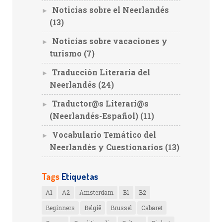
Noticias sobre el Neerlandés
►
(13)
Noticias sobre vacaciones y
►
turismo
(7)
Traducción Literaria del
►
Neerlandés
(24)
Traductor@s Literari@s
►
(Neerlandés-Español)
(11)
Vocabulario Temático del
►
Neerlandés y Cuestionarios
(13)
Tags
Etiquetas
A1
A2
Amsterdam
B1
B2
Beginners
België
Brussel
Cabaret