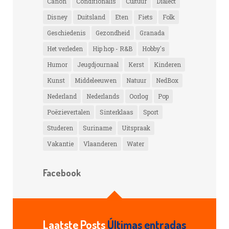
Canon
Conditionalis
Cultuur
Dialect
Disney
Duitsland
Eten
Fiets
Folk
Geschiedenis
Gezondheid
Granada
Het verleden
Hip hop - R&B
Hobby's
Humor
Jeugdjournaal
Kerst
Kinderen
Kunst
Middeleeuwen
Natuur
NedBox
Nederland
Nederlands
Oorlog
Pop
Poëzievertalen
Sinterklaas
Sport
Studeren
Suriname
Uitspraak
Vakantie
Vlaanderen
Water
Facebook
Laatste Posts
Últimas entradas