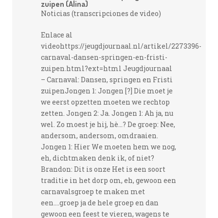
zuipen (Alina)
Noticias (transcripciones de video)
Enlace al
videohttps://jeugdjournaal.nl/artikel/2273396-
carnaval-dansen-springen-en-fristi-
zuipen.html?ext=html Jeugdjournaal
– Carnaval: Dansen, springen en Fristi
zuipenJongen 1: Jongen [?] Die moet je
we eerst opzetten moeten we rechtop
zetten. Jongen 2: Ja. Jongen 1: Ah ja, nu
wel. Zo moest je hij, hè...? De groep: Nee,
andersom, andersom, omdraaien.
Jongen 1: Hier We moeten hem we nog,
eh, dichtmaken denk ik, of niet?
Brandon: Dit is onze Het is een soort
traditie in het dorp om, eh, gewoon een
carnavalsgroep te maken met
een....groep ja de hele groep en dan
gewoon een feest te vieren, wagens te