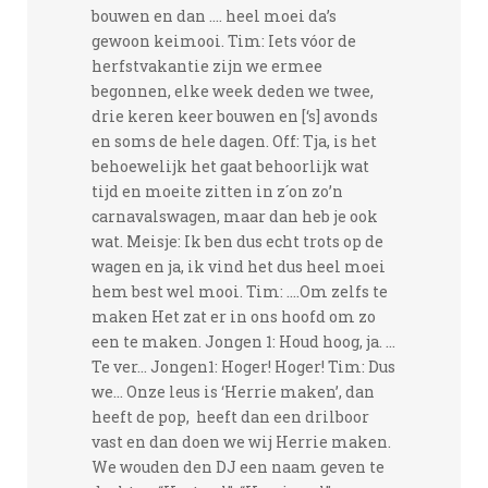
bouwen en dan .... heel moei da’s
gewoon keimooi. Tim: Iets vóor de
herfstvakantie zijn we ermee
begonnen, elke week deden we twee,
drie keren keer bouwen en [‘s] avonds
en soms de hele dagen. Off: Tja, is het
behoewelijk het gaat behoorlijk wat
tijd en moeite zitten in z´on zo’n
carnavalswagen, maar dan heb je ook
wat. Meisje: Ik ben dus echt trots op de
wagen en ja, ik vind het dus heel moei
hem best wel mooi. Tim: ....Om zelfs te
maken Het zat er in ons hoofd om zo
een te maken. Jongen 1: Houd hoog, ja. ...
Te ver... Jongen1: Hoger! Hoger! Tim: Dus
we... Onze leus is ‘Herrie maken’, dan
heeft de pop, heeft dan een drilboor
vast en dan doen we wij Herrie maken.
We wouden den DJ een naam geven te