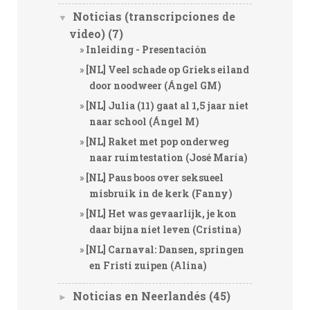
Noticias (transcripciones de
▼
video)
(7)
Inleiding - Presentación
[NL] Veel schade op Grieks eiland
door noodweer (Ángel GM)
[NL] Julia (11) gaat al 1,5 jaar niet
naar school (Ángel M)
[NL] Raket met pop onderweg
naar ruimtestation (José María)
[NL] Paus boos over seksueel
misbruik in de kerk (Fanny)
[NL] Het was gevaarlijk, je kon
daar bijna niet leven (Cristina)
[NL] Carnaval: Dansen, springen
en Fristi zuipen (Alina)
Noticias en Neerlandés
(45)
►