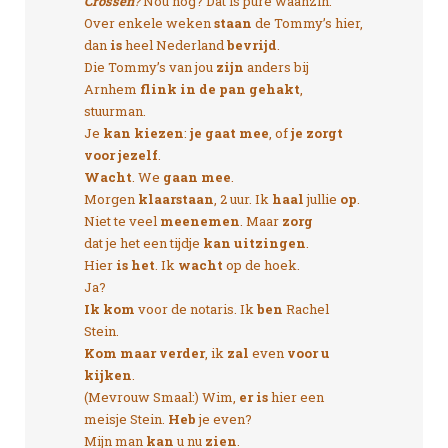
Crossen
?
Nou nog? Dat is pure waanzin.
Over enkele weken
staan
de Tommy’s hier,
dan
is
heel Nederland
bevrijd
.
Die Tommy’s van jou
zijn
anders bij
Arnhem
flink in de pan gehakt
,
stuurman.
Je
kan kiezen
:
je gaat mee
, of
je zorgt
voor jezelf
.
Wacht
. We
gaan mee
.
Morgen
klaarstaan
, 2 uur. Ik
haal
jullie
op
.
Niet te veel
meenemen
. Maar
zorg
dat je het een tijdje
kan uitzingen
.
Hier
is het
. Ik
wacht
op de hoek.
Ja?
Ik kom
voor de notaris. Ik
ben
Rachel
Stein.
Kom maar verder
, ik
zal
even
voor u
kijken
.
(Mevrouw Smaal:) Wim,
er is
hier een
meisje Stein.
Heb
je even?
Mijn man
kan
u nu
zien
.