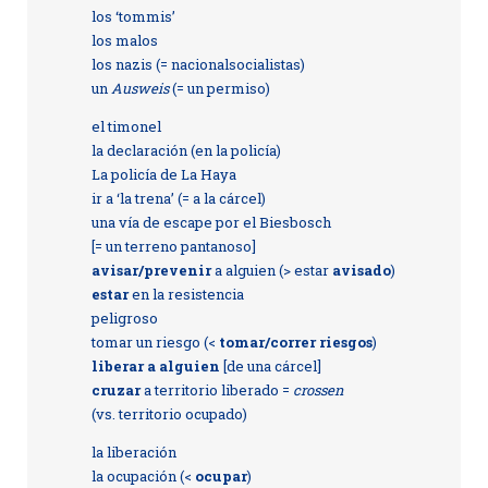
los ‘tommis’
los malos
los nazis (= nacionalsocialistas)
un
Ausweis
(= un permiso)
el timonel
la declaración (en la policía)
La policía de La Haya
ir a ‘la trena’ (= a la cárcel)
una vía de escape por el Biesbosch
[= un terreno pantanoso]
avisar/prevenir
a alguien (> estar
avisado
)
estar
en la resistencia
peligroso
tomar un riesgo (<
tomar/correr riesgos
)
liberar a alguien
[de una cárcel]
cruzar
a territorio liberado =
crossen
(vs. territorio ocupado)
la liberación
la ocupación (<
ocupar
)