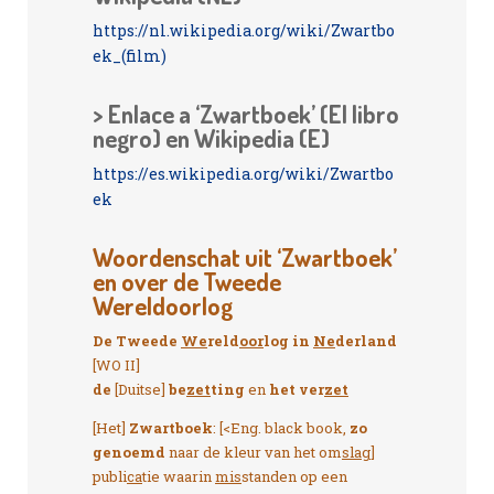
https://nl.wikipedia.org/wiki/Zwartbo
ek_(film)
> Enlace a ‘Zwartboek’ (El libro
negro) en Wikipedia (E)
https://es.wikipedia.org/wiki/Zwartbo
ek
Woordenschat uit ‘Zwartboek’
en over de Tweede
Wereldoorlog
De Tweede
We
reld
oor
log in
Ne
derland
[WO II]
de
[Duitse]
be
zet
ting
en
het ver
zet
[Het]
Zwartboek
: [<Eng. black book,
zo
genoemd
naar de kleur van het om
slag
]
publi
ca
tie waarin
mis
standen op een