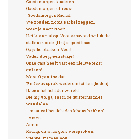
Goedemorgen kinderen.
Goedemorgen juffrouw.
-Goedemorgen Rachel.
We
zouden nooit
Rachel
zeggen
,
weet je nog
? Nooit.
Het
klaart
al
op
. Voor vanavond
wil
ik die
stallen in orde. [Het] is goed baas
Op jullie plaatsen. Voort.
Vader,
doe
jij een stukje?
Onze gast
heeft
vast een nieuwe tekst
geleerd
.
Mooi.
Ogen toe
dan.
‘En Jezus
sprak
wederom tot hen [lieden]:
Ik
ben
het licht der wereld
Die mij
volgt
,
zal
in de duisternis
niet
wandelen
…
… maar
zal
het licht des lebens
hebben’
.
- Amen.
Amen.
Keurig, en je nergens
versproken
.
Stientje,
zij mag ook
.