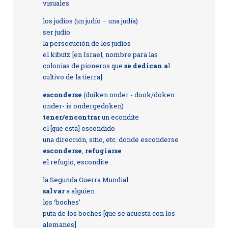
visuales
los judíos (un judío – una judía)
ser judío
la persecución de los judíos
el kibutz [en Israel, nombre para las
colonias de pioneros que
se dedican a
l
cultivo de la tierra]
esconderse
(duiken onder - dook/doken
onder- is ondergedoken)
tener/encontrar
un econdite
el [que está] escondido
una dirección, sitio, etc. donde esconderse
esconderse
,
refugiarse
el refugio, escondite
la Segunda Guerra Mundial
salvar
a alguien
los ‘boches’
puta de los boches [que se acuesta con los
alemanes]