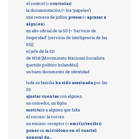
el control (<
controlar
)
la documentación (= los ‘papeles’)
una remesa de judíos
presos
(<
apresar a
alguien
)
un alto oficial de la SD [= ‘Servicio de
Seguridad’ (servicio de inteligencia de las
SS)]
el jefe de la SD
de NSB [Movimiento Nacional Socialista
(partido político holandés)]
un buen documento de identidad
toda su familia
ha sido asesinada
por las
SS
ajustar cuentas
con alguien
un comedor, un figón
sustituir
a alguien que falta
el correo/ la correo
un emisor-receptor (<
emitir/recibir
)
poner
un
micrófono en el cuartel
general de...