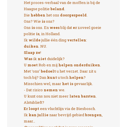
Het proces-verbaal van de moffen is bij de
Haagse politie
beland
.
Die
hebben
het ons
doorgespeeld
.
Ons? Wie
is
ons?
Ons
is
ons. En
wees
blij dat
er
zoveel goeie
politie
is
, in Holland.
Ik
wilde
jullie één ding
vertellen
:
duiken
. NU.
Slaap ze
!
Was
ik
niet
duidelijk?
U
moet
Rob en mij
helpen onderduiken
.
Met ‘ons’
bedoelt
u het verzet. Daar zit u
toch bij? Dan
kunt
u toch
helpen
?
Misschien wel, maar
het is
gevaarlijk.
- Dat risico
nemen
we.
U kunt ons nou niet meer
laten barsten
.
Alstublieft?
Er loopt
een vluchtlijn via de Biesbosch.
Ik
kan jullie
naar bevrijd gebied
brengen
,
maar…