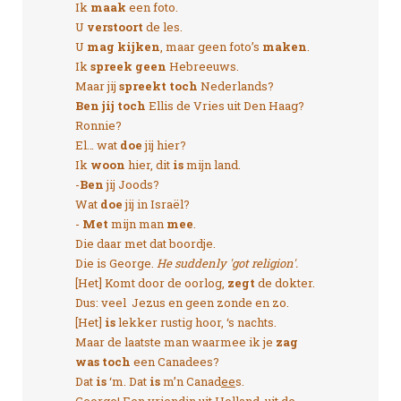
Ik
maak
een foto.
U
verstoort
de les.
U
mag kijken
, maar geen foto’s
maken
.
Ik
spreek geen
Hebreeuws.
Maar jij
spreekt toch
Nederlands?
Ben jij toch
Ellis de Vries uit Den Haag?
Ronnie?
El… wat
doe
jij hier?
Ik
woon
hier, dit
is
mijn land.
-
Ben
jij Joods?
Wat
doe
jij in Israël?
-
Met
mijn man
mee
.
Die daar met dat boordje.
Die is George.
He suddenly 'got religion'.
[Het] Komt door de oorlog,
zegt
de dokter.
Dus: veel Jezus en geen zonde en zo.
[Het]
is
lekker rustig hoor, ‘s nachts.
Maar de laatste man waarmee ik je
zag
was toch
een Canadees?
Dat
is
‘m. Dat
is
m’n Canad
ee
s.
George! Een vriendin uit Holland, uit de