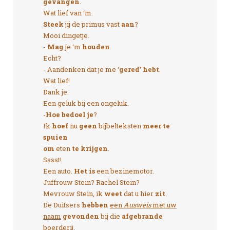
gevangen
.
Wat lief van ‘m.
Steek
jij de primus vast
aan
?
Mooi dingetje.
-
Mag
je ‘m
houden
.
Echt?
- Aandenken dat je me ‘
gered’ hebt
.
Wat lief!
Dank je.
Een geluk bij een ongeluk.
-
Hoe bedoel je
?
Ik
hoef
nu
geen
bijbelteksten
meer te
spuien
om
eten
te krijgen
.
Sssst!
Een auto.
Het is
een bezinemotor.
Juffrouw Stein? Rachel Stein?
Mevrouw Stein, ik
weet
dat u hier
zit
.
De Duitsers
hebben
een
Ausweis
met uw
naam
gevonden
bij die
afgebrande
boerderij.