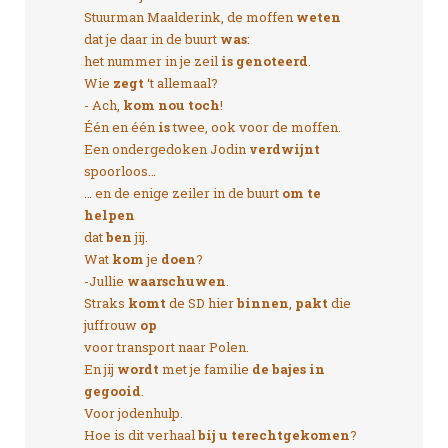
Stuurman Maalderink, de moffen
weten
dat je daar in de buurt
was
:
het nummer in je zeil
is genoteerd
.
Wie
zegt
‘t allemaal?
- Ach,
kom nou toch
!
Één en één
is
twee, ook voor de moffen.
Een ondergedoken Jodin
verdwijnt
spoorloos…
… en de enige zeiler in de buurt
om te
helpen
dat
ben
jij.
Wat
kom
je
doen
?
-Jullie
waarschuwen
.
Straks
komt
de SD hier
binnen
,
pakt
die
juffrouw
op
voor transport naar Polen.
En jij
wordt
met je familie
de bajes in
gegooid
.
Voor jodenhulp.
Hoe is dit verhaal
bij u terechtgekomen
?