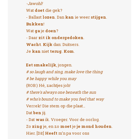
-Jawohl!
Wat
doet
die gek?
- Ballast
lozen
. Dan
kan
ie weer
stijgen
.
Bukken
!
Wat
ga
je
doen
?
- Daar
zit ik ondergedoken
.
Wacht
.
Kijk
dan: Duitsers.
Je
kan
niet
terug
.
Kom
.
Eet smakelijk
, jongen.
# so laugh and sing, make love the thing
# be happy while you may
(ROB:) Hé, zachtjes joh!
# there's always one beneath the sun
# who's bound to make you feel that way
Verrek! Die stem op die plaat…
Dat
ben
jij.
- Dat
was
ik. Vroeger. Voor de oorlog.
Zo
zing
je, en zo
moet
je
je mond houden
.
Hier. [Dit]
Heeft
m’n pa voor ons