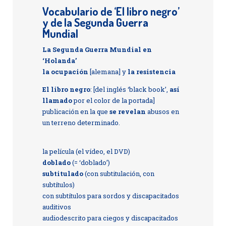
Vocabulario de ‘El libro negro’
y de la Segunda Guerra
Mundial
La Segunda Guerra Mundial en
‘Holanda’
la ocupación
[alemana] y
la resistencia
El libro negro
: [del inglés ‘black book’,
así
llamado
por el color de la portada]
publicación en la que
se revelan
abusos en
un terreno determinado.
la película (el vídeo, el DVD)
doblado
(= ‘doblado’)
subtitulado
(con subtitulación, con
subtítulos)
con subtítulos para sordos y discapacitados
auditivos
audiodescrito para ciegos y discapacitados