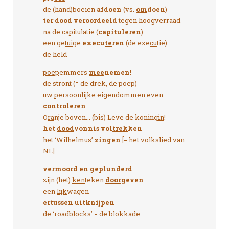
de (hand)boeien
afdoen
(vs.
om
doen
)
ter dood ver
oor
deeld
tegen
hoog
ver
raad
na de capitu
la
tie (
capitu
le
ren
)
een ge
tui
ge
execu
te
ren
(de exe
cu
tie)
de held
poep
emmers
mee
nemen
!
de stront (= de drek, de poep)
uw per
soon
lijke eigendommen even
contro
le
ren
O
ra
nje boven... (bis) Leve de konin
gin
!
het
dood
vonnis vol
trek
ken
het ‘Wil
hel
mus’
zingen
[= het volkslied van
NL]
ver
moord
en ge
plun
derd
zijn (het)
ken
teken
door
geven
een
lijk
wagen
ertussen uitknijpen
de ‘roadblocks’ = de blok
ka
de