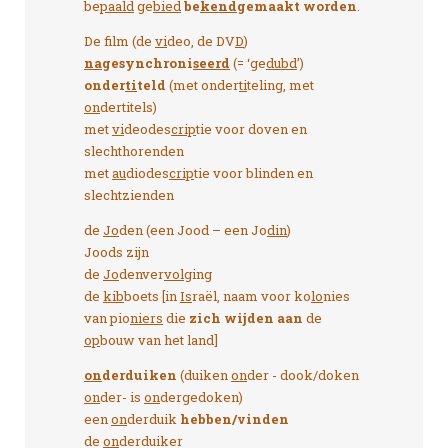
be
paald
ge
bied
be
kend
gemaakt worden
.
De film (de
vi
deo, de DV
D
)
na
gesynchroni
seerd
(= ‘ge
dubd
’)
onder
ti
teld
(met onder
ti
teling, met
on
dertitels)
met
vi
deodes
crip
tie voor doven en
slechthorenden
met
au
diodes
crip
tie voor blinden en
slechtzienden
de
Jo
den (een Jood – een Jo
din
)
Joods zijn
de
Jo
denver
vol
ging
de
kib
boets [in
Is
raël, naam voor ko
lo
nies
van pio
niers
die
zich wijden aan
de
op
bouw van het land]
on
derduiken
(duiken
on
der - dook/doken
on
der- is
on
dergedoken)
een
on
derduik
hebben/vinden
de
on
derduiker