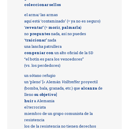
coleccionar
sellos
el arma/ las armas
aquí está ‘contaminado’ (= ya no es seguro)
‘
reventar’
(=
morir
,
palmarla
)
no
preguntes
nada, así no puedes
‘
traicionar’
nada
una lancha patrullera
congeniar con
un alto oficial de la SD
“el botín es para los vencedores”
(vs. los perdedores)
un sótano refugio
un ‘pleno’ [< Alemán
Volltreffer
: proyectil
(bomba, bala, granada, etc.) que
alcanza
de
lleno
su objetivo
]
huir
a Alemania
el terrorista
miembro de un grupo comunista de la
resistencia
los de la resistencia no tienen derechos