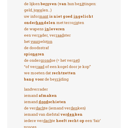
de lijken
be
ro
ven
(
van
hun be
zit
tingen:
geld, ju
we
len...)
uw infor
mant
is niet goed
in
gelicht
onder
han
delen
met terro
ris
ten
de wapens
in
leveren
een ver
ra
der, ver
raad
ster
het
vuur
pelo
ton
de doodsstraf
spio
ne
ren
de onder
grond
se (= het ver
zet
)
“of ver
raad
of een kogel door je kop”
we moeten dat
rechtzetten
bang voor
de be
vrij
ding
landverrader
iemand
afmaken
iemand
dood
schieten
de ver
dach
te (iemand ver
den
ken)
iemand van diefstal
ver
den
ken
iedere ver
dach
te
heeft recht op
een ‘fair’
pro
ces