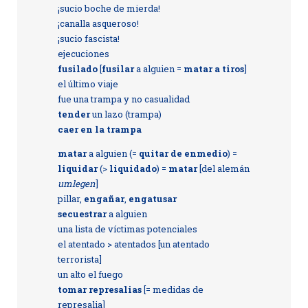
¡sucio boche de mierda!
¡canalla asqueroso!
¡sucio fascista!
ejecuciones
fusilado
[
fusilar
a alguien =
matar a tiros
]
el último viaje
fue una trampa y no casualidad
tender
un lazo (trampa)
caer en la trampa
matar
a alguien (=
quitar de enmedio
) =
liquidar
(>
liquidado
) =
matar
[del alemán
umlegen
]
pillar,
engañar
,
engatusar
secuestrar
a alguien
una lista de víctimas potenciales
el atentado > atentados [un atentado
terrorista]
un alto el fuego
tomar represalias
[= medidas de
represalia]