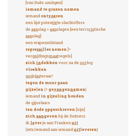
[van Duits
umlegen
]
iemand te grazen nemen
iemand
ont
voe
ren
een lijst poten
tië
le slachtoffers
de
aan
slag >
aan
slagen [een terro
ris
tische
aan
slag]
een wapenstilstand
repre
sai
lles nemen
[=
ver
gel
dings
maat
regels]
zich
in
dekken
voor na de
oor
log
vloekken
god
s
las
teraar!
tegen de muur gaan
gijzelen
(=
ge
van
gen
ne
men
)
iemand
in gijzeling houden
de
gij
zelaars
ten dode
o
pgeschreven
[zijn]
zich
aan
geven
bij de Duitsers
ik
le
ver
je aan Franken
uit
(iets/iemand aan iemand
uit
leveren
)