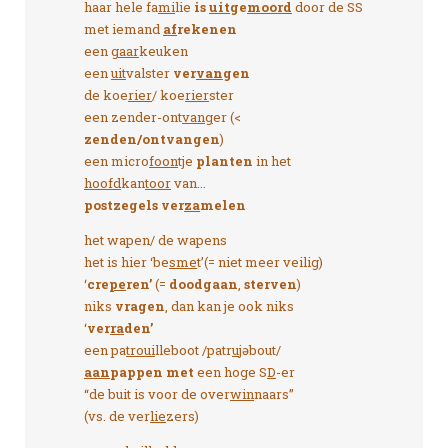
haar hele fa
mi
lie
is
uit
ge
moord
door de SS
met iemand
af
rekenen
een
gaar
keuken
een
uit
valster
ver
van
gen
de koe
rier
/ koe
rier
ster
een zender-ont
vang
er (<
zenden/ontvangen
)
een micro
foon
tje
planten
in het
hoofd
kan
toor
van...
postzegels ver
za
melen
het wapen/ de wapens
het is hier ‘be
sme
t’(= niet meer veilig)
‘
cre
pe
ren’
(=
doodgaan
,
sterven
)
niks
vragen
, dan kan je ook niks
‘
ver
ra
den’
een pa
troui
lleboot /patr
u
jəbout/
aan
pappen met
een hoge S
D
-er
“de buit is voor de over
win
naars”
(vs. de ver
lie
zers)