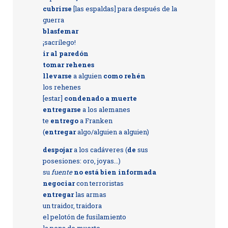
cubrirse
[las espaldas] para después de la
guerra
blasfemar
¡sacrílego!
ir al paredón
tomar rehenes
llevarse
a alguien
como rehén
los rehenes
[estar]
condenado a muerte
entregarse
a los alemanes
te
entrego
a Franken
(
entregar
algo/alguien a alguien)
despojar
a los cadáveres (
de
sus
posesiones: oro, joyas...)
su
fuente
no está bien informada
negociar
con terroristas
entregar
las armas
un traidor, traidora
el pelotón de fusilamiento