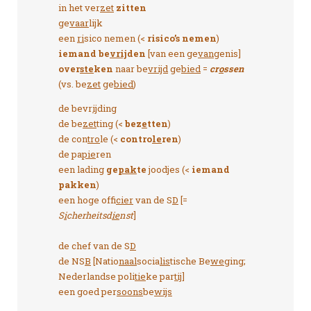
in het ver
zet
zitten
ge
vaar
lijk
een
ri
sico nemen (<
risico’s nemen
)
iemand be
vrij
den
[van een ge
van
genis]
over
ste
ken
naar be
vrijd
ge
bied
=
cr
o
ssen
(vs. be
zet
ge
bied
)
de bevr
ij
ding
de be
zet
ting (<
bez
e
tten
)
de con
tro
le (<
contro
le
ren
)
de pa
pie
ren
een lading
ge
pak
te
joodjes (<
iemand
pakken
)
een hoge offi
cier
van de S
D
[=
S
i
cherheitsd
ie
nst
]
de chef van de S
D
de NS
B
[Natio
naal
socia
lis
tische Be
we
ging;
Nederlandse poli
tie
ke par
tij
]
een goed per
soons
be
wijs