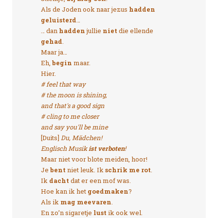
Als de Joden ook naar jezus
hadden
geluisterd
…
… dan
hadden
jullie
niet
die ellende
gehad
.
Maar ja…
Eh,
begin
maar.
Hier.
# feel that way
# the moon is shining,
and that's a good sign
# cling to me closer
and say you'll be mine
[Duits]
Du, Mädchen!
Englisch Musik
ist verboten
!
Maar niet voor blote meiden, hoor!
Je
bent
niet leuk. Ik
schrik me rot
.
Ik
dacht
dat er een mof was.
Hoe kan ik het
goedmaken
?
Als ik
mag meevaren
.
En zo’n sigaretje
lust
ik ook wel.