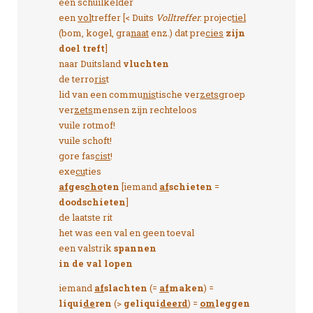
een schuilkelder
een
vol
treffer [< Duits
Volltreffer
: projec
tiel
(bom, kogel, gra
naat
enz.) dat pre
cies
zijn
doel treft
]
naar Duitsland
vluchten
de terro
ris
t
lid van een commu
nis
tische ver
zets
groep
ver
zets
mensen zijn rechteloos
vuile rotmof!
vuile schoft!
gore fas
cist
!
exe
cu
ties
af
ges
cho
ten
[iemand
af
schieten
=
doodschieten
]
de laatste rit
het was een val en geen toeval
een valstrik
spannen
in de val lopen
iemand
af
slachten
(=
af
maken
) =
liqui
de
ren
(>
geliqui
deerd
) =
om
leggen