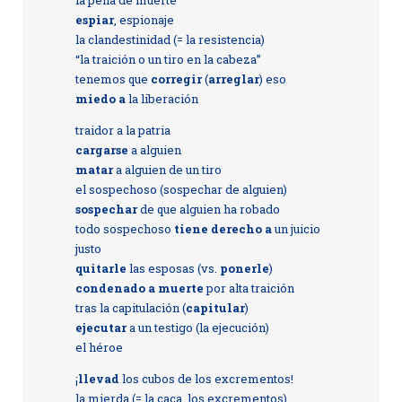
la pena de muerte
espiar
, espionaje
la clandestinidad (= la resistencia)
“la traición o un tiro en la cabeza”
tenemos que
corregir
(
arreglar
) eso
miedo a
la liberación
traidor a la patria
cargarse
a alguien
matar
a alguien de un tiro
el sospechoso (sospechar de alguien)
sospechar
de que alguien ha robado
todo sospechoso
tiene derecho a
un juicio
justo
quitarle
las esposas (vs.
ponerle
)
condenado a muerte
por alta traición
tras la capitulación (
capitular
)
ejecutar
a un testigo (la ejecución)
el héroe
¡
llevad
los cubos de los excrementos!
la mierda (= la caca, los excrementos)