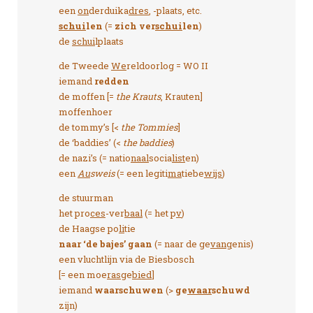
een
on
derduika
dres
, -plaats, etc.
schui
len
(=
zich ver
schui
len
)
de
schui
lplaats
de Tweede
We
reldoorlog = WO II
iemand
redden
de moffen [=
the Krauts
, Krauten]
moffenhoer
de tommy’s [<
the Tommies
]
de ‘baddies’ (<
the baddies
)
de nazi’s (= natio
naal
socia
list
en)
een
Au
sweis
(= een legiti
ma
tiebe
wijs
)
de stuurman
het pro
ces
-ver
baal
(= het p
v
)
de Haagse po
li
tie
naar ‘de bajes’ gaan
(= naar de ge
vang
enis)
een vluchtlijn via de Biesbosch
[= een moe
ras
ge
bied
]
iemand
waarschuwen
(>
ge
waar
schuwd
zijn)