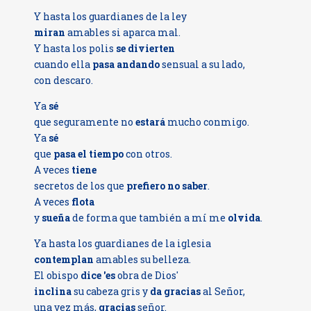
Y hasta los guardianes de la ley
miran
amables si aparca mal.
Y hasta los polis
se divierten
cuando ella
pasa andando
sensual a su lado,
con descaro.
Ya
sé
que seguramente no
estará
mucho conmigo.
Ya
sé
que
pasa el tiempo
con otros.
A veces
tiene
secretos de los que
prefiero no saber
.
A veces
flota
y
sueña
de forma que también a mí me
olvida
.
Ya hasta los guardianes de la iglesia
contemplan
amables su belleza.
El obispo
dice
'es
obra de Dios'
inclina
su cabeza gris y
da gracias
al Señor,
una vez más,
gracias
señor.