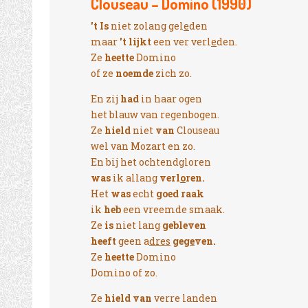
Clouseau – Domino (1990)
't Is
niet zolang gel
e
den
maar
't lijkt
een ver verl
e
den.
Ze
heette
Domino
of ze
noemde
zich zo.
En zij
had
in haar ogen
het blauw van regenbogen.
Ze
hield
niet
van
Clouseau
wel van Mozart en zo.
En bij het ochtendgloren
was
ik allang
verl
o
ren.
Het
was
echt
goed raak
ik
heb
een vreemde smaak.
Ze
is
niet lang
gebleven
heeft
geen a
dres
geg
e
ven.
Ze
heette
Domino
Domino of zo.
Ze
hield van
verre landen