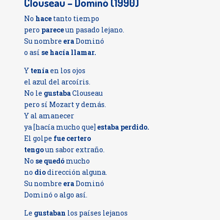
Clouseau – Dominó (1990)
No
hace
tanto tiempo
pero
parece
un pasado lejano.
Su nombre
era
Dominó
o así
se hacía llamar.
Y
tenía
en los ojos
el azul del arcoíris.
No le
gustaba
Clouseau
pero sí Mozart y demás.
Y al amanecer
ya [hacía mucho que]
estaba perdido
.
El golpe
fue certero
tengo
un sabor extraño.
No
se quedó
mucho
no
dio
dirección alguna.
Su nombre
era
Dominó
Dominó o algo así.
Le
gustaban
los países lejanos