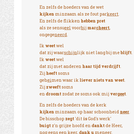
En zelfs de hoeders van de wet
kijken
minzaam als ze fout par
keert
.
En zelfs de flikken
hebben pret
als ze sensu
eel
voor
bij
mar
cheert
,
ongege
neerd
.
Ik
weet
wel
dat zij waar
schijn
lijk niet lang bij me
blijft
.
Ik
weet
wel
dat zij met anderen
haar tijd verdr
ij
ft
.
Zij
heeft
soms
geh
ei
men waar ik
liever niets van weet
.
Zij
zweeft
soms
en
droomt
zodat ze soms ook mij
verg
ee
t
.
En zelfs de hoeders van de kerk
kijken
minzaam op haar schoonheid
neer
.
De bisschop
zegt
'dit
is
God's werk'
buigt
z'n grijze hoofd en
dankt
de Heer,
nog eens een keer,
dank u
me
neer
.