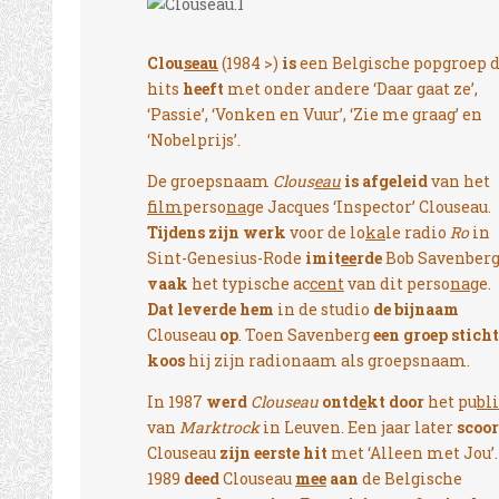
Clou
seau
(1984 >)
is
een Belgische popgroep d
hits
heeft
met onder andere ‘Daar gaat ze’,
‘Passie’, ‘Vonken en Vuur’, ‘Zie me graag’ en
‘Nobelprijs’.
De groepsnaam
Clous
eau
is afgeleid
van het
film
perso
na
ge Jacques ‘Inspector’ Clouseau.
Tijdens zijn werk
voor de lo
ka
le radio
Ro
in
Sint-Genesius-Rode
imit
ee
rde
Bob Savenber
vaak
het typische ac
cent
van dit perso
na
ge.
Dat leverde hem
in de studio
de bijnaam
Clouseau
op
. Toen Savenberg
een groep sticht
koos
hij zijn radionaam als groepsnaam.
In 1987
werd
Clouseau
ontd
e
kt door
het pu
bl
van
Marktrock
in Leuven. Een jaar later
scoo
Clouseau
zijn eerste hit
met ‘Alleen met Jou’.
1989
deed
Clouseau
mee
aan
de Belgische