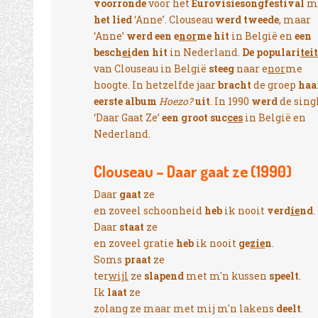
voorronde
voor het
Eurovisiesongfestival
m
het lied
‘Anne’. Clouseau
werd tweede
, maar
‘Anne’
werd een e
nor
me hit
in België en
een
besch
ei
den hit
in Nederland.
De populari
teit
van Clouseau in België
steeg
naar e
nor
me
hoogte. In hetzelfde jaar
bracht
de groep
haa
eerste album
Hoezo?
uit
. In 1990
werd
de sing
‘Daar Gaat Ze’
een groot suc
ces
in België en
Nederland.
Clouseau – Daar gaat ze (1990)
Daar
gaat
ze
en zoveel schoonheid
heb
ik nooit
verd
ie
nd
.
Daar
staat
ze
en zoveel gratie
heb
ik nooit
ge
zie
n
.
Soms
praat
ze
ter
wijl
ze
slapend
met m'n kussen
speelt
.
Ik
laat
ze
zolang ze maar met mij m'n lakens
deelt
.