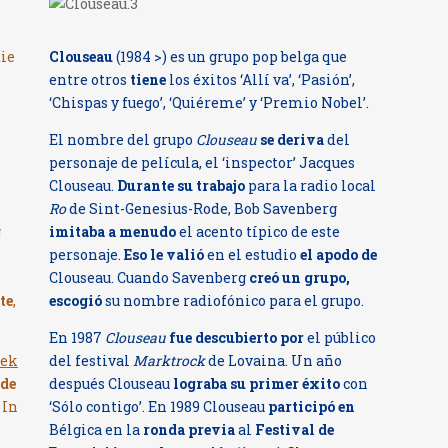
ie
Clouseau
(1984 >) es un grupo pop belga que
entre otros
tiene
los éxitos ‘Allí va’, ‘Pasión’,
‘Chispas y fuego’, ‘Quiéreme’ y ‘Premio Nobel’.
El nombre del grupo
Clouseau
se deriva
del
personaje de película, el ‘inspector’ Jacques
Clouseau.
Durante su trabajo
para la radio local
Ro
de Sint-Genesius-Rode, Bob Savenberg
g
imitaba a menudo
el acento típico de este
personaje.
Eso le valió
en el estudio
el apodo de
Clouseau. Cuando Savenberg
creó un grupo,
te
,
escogió
su nombre radiofónico para el grupo.
En 1987
Clouseau
fue descubierto por
el público
iek
del festival
Marktrock
de Lovaina. Un año
rde
después Clouseau
lograba su primer éxito
con
 In
‘Sólo contigo’. En 1989 Clouseau
participó en
Bélgica en la
ronda previa
al
Festival de