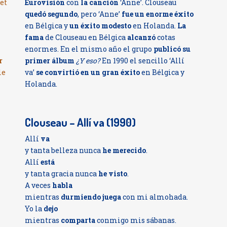
et
Eurovisión
con
la canción
‘Anne’. Clouseau
quedó segundo
, pero ‘Anne’
fue un enorme éxito
en Bélgica y
un éxito modesto
en Holanda.
La
fama
de Clouseau en Bélgica
alcanzó
cotas
enormes. En el mismo año el grupo
publicó su
r
primer álbum
¿Y eso?
En 1990 el sencillo ‘Allí
le
va’
se convirtió en un gran éxito
en Bélgica y
Holanda.
Clouseau – Allí va (1990)
Allí
va
y tanta belleza nunca
he merecido
.
Allí
está
y tanta gracia nunca
he visto
.
A veces
habla
mientras
durmiendo
juega
con mi almohada.
Yo la
dejo
mientras
comparta
conmigo mis sábanas.