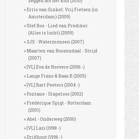
zeggen als het kon (2010)
Erris van Ginkel: Vrij Fietsen (in
Amsterdam) (2009)
Stef Bos - Lied van Prediker
(Alles is lucht) (2009)
3JS - Watermensen (2007)
Maarten van Roozendaal - Strijd
(2007)
[VL] Eva de Roovere (2006 -)
Lange Frans & Baas B (2005)
[VL] Bart Peeters (2004 -)
Fontane - Slapeloos (2002)
Frédérique Spigt - Rotterdam
(2001)
Abel - Onderweg (2000)
[VL] Laïs (1998 -)
Drijfhout (1996 -)