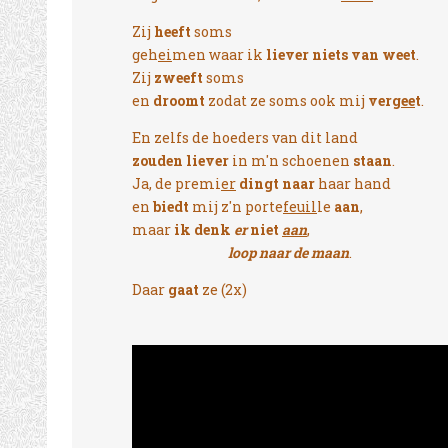
Zij
heeft
soms
geh
ei
men waar ik
liever niets van weet
.
Zij
zweeft
soms
en
droomt
zodat ze soms ook mij
verg
ee
t
.
En zelfs de hoeders van dit land
zouden liever
in m'n schoenen
staan
.
Ja, de premi
er
dingt naar
haar hand
en
biedt
mij z'n porte
feuil
le
aan
,
maar
ik denk
er
niet
aan
,
loop naar de maan
.
Daar
gaat
ze (2x)