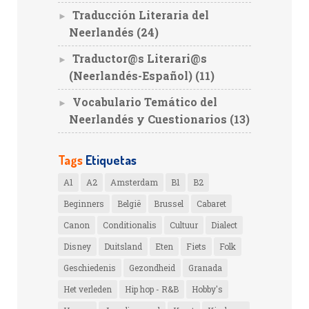
Traducción Literaria del
►
Neerlandés
(24)
Traductor@s Literari@s
►
(Neerlandés-Español)
(11)
Vocabulario Temático del
►
Neerlandés y Cuestionarios
(13)
Tags
Etiquetas
A1
A2
Amsterdam
B1
B2
Beginners
België
Brussel
Cabaret
Canon
Conditionalis
Cultuur
Dialect
Disney
Duitsland
Eten
Fiets
Folk
Geschiedenis
Gezondheid
Granada
Het verleden
Hip hop - R&B
Hobby's