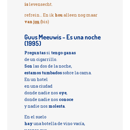
is
levensecht.
refrein... En ik
hou
alleen nog maar
van
jou
(bis)
Guus Meeuwis - Es una noche
(1995)
Preguntas
si
tengo ganas
de un cigarrillo.
Son
las dos de la noche,
estamos tumbados
sobre la cama.
En un hotel
en una ciudad
donde nadie nos
oye
,
donde nadie nos
conoce
y nadie nos
molesta
.
En el suelo
hay
una botella de vino vacía,