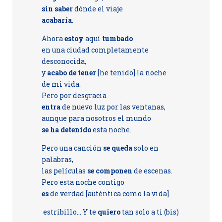
sin saber
dónde el viaje
acabaría
.
Ahora
estoy
aquí
tumbado
en una ciudad completamente
desconocida,
y
acabo de tener
[he tenido] la noche
de mi vida.
Pero por desgracia
entra
de nuevo luz por las ventanas,
aunque para nosotros el mundo
se ha detenido
esta noche.
Pero una canción
se queda
solo en
palabras,
las películas
se componen
de escenas.
Pero esta noche contigo
es
de verdad [auténtica como la vida].
estribillo... Y te
quiero
tan solo a ti (bis)