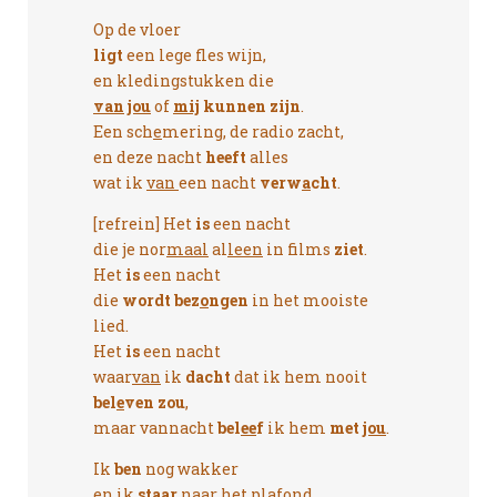
Op de vloer
ligt
een lege fles wijn,
en kledingstukken die
van
jou
of
mij
kunnen zijn
.
Een sch
e
mering, de radio zacht,
en deze nacht
heeft
alles
wat ik
van
een nacht
verw
a
cht
.
[refrein] Het
is
een nacht
die je nor
maal
al
leen
in films
ziet
.
Het
is
een nacht
die
wordt bez
o
ngen
in het mooiste
lied.
Het
is
een nacht
waar
van
ik
dacht
dat ik hem nooit
bel
e
ven zou
,
maar vannacht
bel
ee
f
ik hem
met
jou
.
Ik
ben
nog wakker
en ik
staar
naar het pla
fond
,