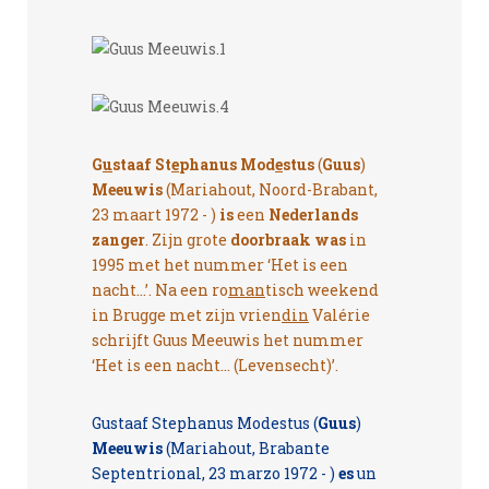
G
u
staaf St
e
phanus Mod
e
stus
(
Guus
)
Meeuwis
(Mariahout, Noord-Brabant,
23 maart 1972 - )
is
een
Nederlands
zanger
. Zijn grote
doorbraak
was
in
1995 met het nummer ‘Het is een
nacht...’. Na een ro
man
tisch weekend
in Brugge met zijn vrien
din
Valérie
schrijft Guus Meeuwis het nummer
‘Het is een nacht... (Levensecht)’.
Gustaaf Stephanus Modestus (
Guus
)
Meeuwis
(Mariahout, Brabante
Septentrional, 23 marzo 1972 - )
es
un