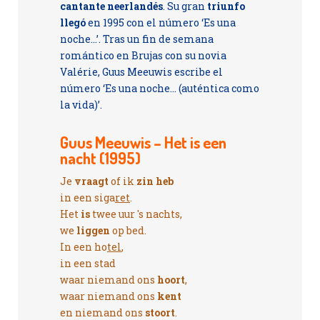
cantante neerlandés
. Su gran
triunfo
llegó
en 1995 con el número ‘Es una
noche...’. Tras un fin de semana
romántico en Brujas con su novia
Valérie, Guus Meeuwis escribe el
número ‘Es una noche... (auténtica como
la vida)’.
Guus Meeuwis – Het is een
nacht (1995)
Je
vraagt
of ik
zin heb
in een siga
ret
.
Het
is
twee uur 's nachts,
we
liggen
op bed.
In een ho
tel
,
in een stad
waar niemand ons
hoort
,
waar niemand ons
kent
en niemand ons
stoort
.