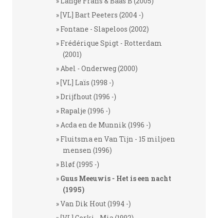
Lange Frans & Baas B (2005)
[VL] Bart Peeters (2004 -)
Fontane - Slapeloos (2002)
Frédérique Spigt - Rotterdam
(2001)
Abel - Onderweg (2000)
[VL] Laïs (1998 -)
Drijfhout (1996 -)
Rapalje (1996 -)
Acda en de Munnik (1996 -)
Fluitsma en Van Tijn - 15 miljoen
mensen (1996)
Bløf (1995 -)
Guus Meeuwis - Het is een nacht
(1995)
Van Dik Hout (1994 -)
[VL] Gorki - Mia (1992)