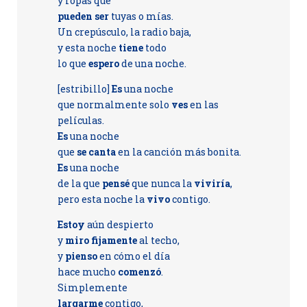
y ropas que
pueden ser
tuyas o mías.
Un crepúsculo, la radio baja,
y esta noche
tiene
todo
lo que
espero
de una noche.
[estribillo]
Es
una noche
que normalmente solo
ves
en las
películas.
Es
una noche
que
se canta
en la canción más bonita.
Es
una noche
de la que
pensé
que nunca la
viviría
,
pero esta noche la
vivo
contigo.
Estoy
aún despierto
y
miro fijamente
al techo,
y
pienso
en cómo el día
hace mucho
comenzó
.
Simplemente
largarme
contigo,