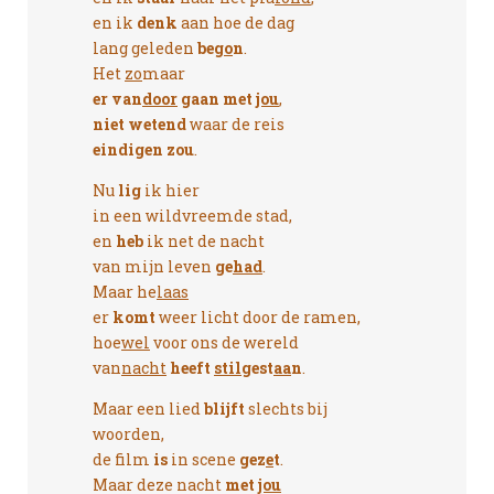
en ik
denk
aan hoe de dag
lang geleden
beg
o
n
.
Het
zo
maar
er van
door
gaan
met
jou
,
niet wetend
waar de reis
eindigen zou
.
Nu
lig
ik hier
in een wildvreemde stad,
en
heb
ik net de nacht
van mijn leven
ge
had
.
Maar he
laas
er
komt
weer licht door de ramen,
hoe
wel
voor ons de wereld
van
nacht
heeft
stil
gest
aa
n
.
Maar een lied
blijft
slechts bij
woorden,
de film
is
in scene
gez
e
t
.
Maar deze nacht
met
jou