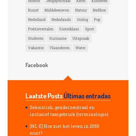
Humor
Jeugdjournaal
Kerst
Kinderen
Kunst
Middeleeuwen
Natuur
NedBox
Nederland
Nederlands
Oorlog
Pop
Poëzievertalen
Sinterklaas
Sport
Studeren
Suriname
Uitspraak
Vakantie
Vlaanderen
Water
Facebook
Laatste Posts
Últimas entradas
Seksistish, genderneutraal en
inclusief taalgebruik (terminologie)
[NL-E] Hoe ziet het leven in 2050
eruit?