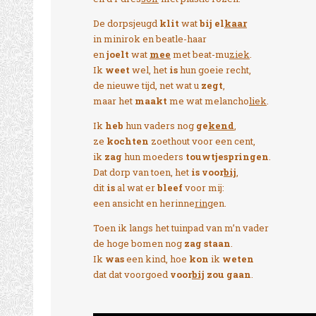
De dorpsjeugd
klit
wat
bij el
kaar
in minirok en beatle-haar
en
joelt
wat
mee
met beat-mu
ziek
.
Ik
weet
wel, het
is
hun goeie recht,
de nieuwe tijd, net wat u
zegt
,
maar het
maakt
me wat melancho
liek
.
Ik
heb
hun vaders nog
ge
kend
,
ze
kochten
zoethout voor een cent,
ik
zag
hun moeders
touwtjespringen
.
Dat dorp van toen, het
is voor
bij
,
dit
is
al wat er
bleef
voor mij:
een ansicht en herinne
ring
en.
Toen ik langs het tuinpad van m’n vader
de hoge bomen nog
zag staan
.
Ik
was
een kind, hoe
kon
ik
weten
dat dat voorgoed
voor
bij
zou gaan
.