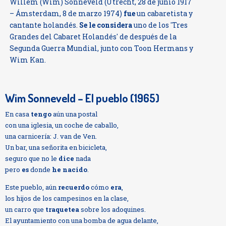
Willem (Wim) Sonneveld (Utrecht, 28 de junio 1917
– Ámsterdam, 8 de marzo 1974)
fue
un cabaretista y
cantante holandés.
Se le considera
uno de los 'Tres
Grandes del Cabaret Holandés' de después de la
Segunda Guerra Mundial, junto con Toon Hermans y
Wim Kan.
Wim Sonneveld – El pueblo (1965)
En casa
tengo
aún una postal
con una iglesia, un coche de caballo,
una carnicería: J. van de Ven.
Un bar, una señorita en bicicleta,
seguro que no le
dice
nada
pero
es
donde
he nacido
.
Este pueblo, aún
recuerdo
cómo
era
,
los hijos de los campesinos en la clase,
un carro que
traquetea
sobre los adoquines.
El ayuntamiento con una bomba de agua delante,