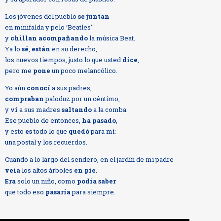
Los jóvenes del pueblo
se juntan
en minifalda y pelo ‘Beatles’
y
chillan acompañando
la música Beat.
Ya lo
sé
,
están
en su derecho,
los nuevos tiempos, justo lo que usted
dice
,
pero me
pone
un poco melancólico.
Yo aún
conocí
a sus padres,
compraban
paloduz por un céntimo,
y
vi
a sus madres
saltando
a la comba.
Ese pueblo de entonces,
ha pasado
,
y esto
es
todo lo que
quedó
para mí:
una postal y los recuerdos.
Cuando a lo largo del sendero, en el jardín de mi padre
veía
los altos árboles
en pie
.
Era
solo un niño, como
podía saber
que todo eso
pasaría
para siempre.