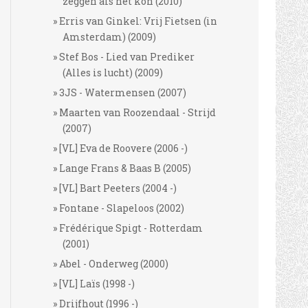
zeggen als het kon (2010)
Erris van Ginkel: Vrij Fietsen (in
Amsterdam) (2009)
Stef Bos - Lied van Prediker
(Alles is lucht) (2009)
3JS - Watermensen (2007)
Maarten van Roozendaal - Strijd
(2007)
[VL] Eva de Roovere (2006 -)
Lange Frans & Baas B (2005)
[VL] Bart Peeters (2004 -)
Fontane - Slapeloos (2002)
Frédérique Spigt - Rotterdam
(2001)
Abel - Onderweg (2000)
[VL] Laïs (1998 -)
Drijfhout (1996 -)