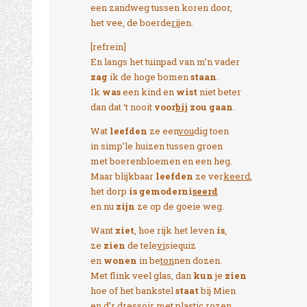
een zandweg tussen koren door,
het vee, de boerde
rij
en.
[refrein]
En langs het tuinpad van m’n vader
zag
ik de hoge bomen
staan
.
Ik
was
een kind en
wist
niet beter
dan dat ‘t nooit
voor
bij
zou gaan
.
Wat
leefden
ze een
vou
dig toen
in simp’le huizen tussen groen
met boerenbloemen en een heg.
Maar blijkbaar
leefden
ze ver
keerd
,
het dorp
is gemoderni
seerd
en nu
zijn
ze op de goeie weg.
Want
ziet
, hoe rijk het leven
is
,
ze
zien
de tele
vi
siequiz
en
wonen
in be
ton
nen dozen.
Met flink veel glas, dan
kun
je
zien
hoe of het bankstel
staat
bij Mien
en d’r dres
soir
met plastic rozen.