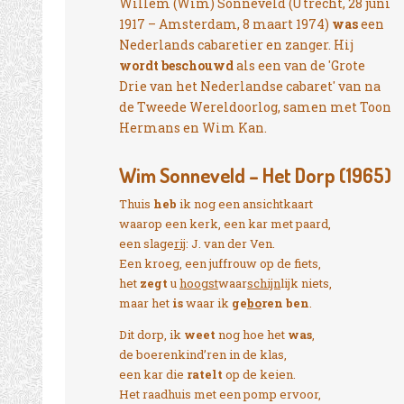
Willem (Wim) Sonneveld (Utrecht, 28 juni
1917 – Amsterdam, 8 maart 1974)
was
een
Nederlands cabaretier en zanger. Hij
wordt
beschouwd
als een van de 'Grote
Drie van het Nederlandse cabaret' van na
de Tweede Wereldoorlog, samen met Toon
Hermans en Wim Kan.
Wim Sonneveld – Het Dorp (1965)
Thuis
heb
ik nog een ansichtkaart
waarop een kerk, een kar met paard,
een slage
rij
: J. van der Ven.
Een kroeg, een juffrouw op de fiets,
het
zegt
u
hoogst
waar
schijn
lijk niets,
maar het
is
waar ik
ge
bo
ren ben
.
Dit dorp, ik
weet
nog hoe het
was
,
de boerenkind’ren in de klas,
een kar die
ratelt
op de keien.
Het raadhuis met een pomp ervoor,