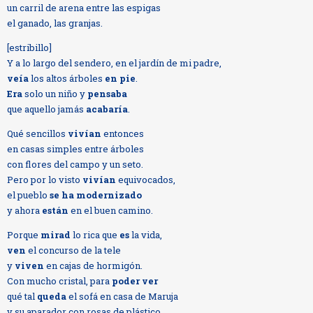
un carril de arena entre las espigas
el ganado, las granjas.
[estribillo]
Y a lo largo del sendero, en el jardín de mi padre,
veía
los altos árboles
en pie
.
Era
solo un niño y
pensaba
que aquello jamás
acabaría
.
Qué sencillos
vivían
entonces
en casas simples entre árboles
con flores del campo y un seto.
Pero por lo visto
vivían
equivocados,
el pueblo
se ha modernizado
y ahora
están
en el buen camino.
Porque
mirad
lo rica que
es
la vida,
ven
el concurso de la tele
y
viven
en cajas de hormigón.
Con mucho cristal, para
poder ver
qué tal
queda
el sofá en casa de Maruja
y su aparador con rosas de plástico.