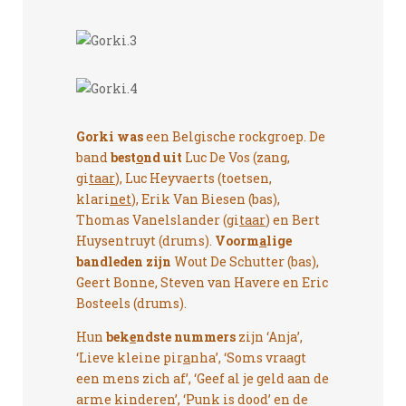
Gorki
was
een Belgische rockgroep. De
band
best
o
nd uit
Luc De Vos (zang,
gi
taar
), Luc Heyvaerts (toetsen,
klari
net
), Erik Van Biesen (bas),
Thomas Vanelslander (gi
taar
) en Bert
Huysentruyt (drums).
Voorm
a
lige
bandleden zijn
Wout De Schutter (bas),
Geert Bonne, Steven van Havere en Eric
Bosteels (drums).
Hun
bek
e
ndste nummers
zijn ‘Anja’,
‘Lieve kleine pir
a
nha’, ‘Soms vraagt
een mens zich af’, ‘Geef al je geld aan de
arme kinderen’, ‘Punk is dood’ en de