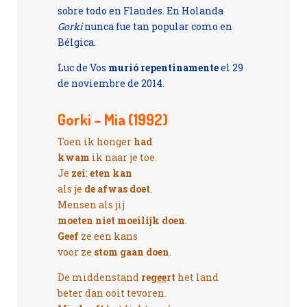
sobre todo en Flandes. En Holanda
Gorki
nunca fue tan popular como en
Bélgica.
Luc de Vos
murió repentinamente
el 29
de noviembre de 2014.
Gorki – Mia (1992)
Toen ik honger
had
kwam
ik naar je toe.
Je
zei
:
eten kan
als je
de afwas doet
.
Mensen als jij
moeten niet moeilijk doen
.
Geef
ze een kans
voor ze
stom gaan doen
.
De middenstand
reg
ee
rt
het land
beter dan ooit tevoren.