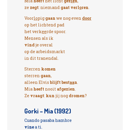
Mia
heeft
het licht
gez
ie
n
,
ze
zegt
: niemand
gaat verl
o
ren
.
Voor
lo
pig
gaan
we nog even
door
op het lichtend pad
het verk
ee
rde spoor.
Mensen als ik
vind
je overal
op de arbeidsmarkt
in dit tranendal.
Sterren
komen
sterren
gaan
,
alleen Elvis
blijft best
aa
n
.
Mia
heeft
nooit
afgezien
.
Ze
vraagt
:
kun
jij nog
dromen
?
Gorki – Mia (1992)
Cuando pasaba hambre
vine
a ti.