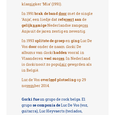
klas
sie
ker ‘Mia’ (1991).
In 1991
brak de band
door
met de single
‘Anja’, een liedje dat
refe
reert
aan
de
gelijk
na
mige
Nederlandse zange
res
Anja uit de jaren zestig en zeventig.
In 1993
splitste de groep
en
ging
Luc De
Vos
door
onder de naam
Gorki
. De
albums van
Gorki
hadden
vooral in
Vlaanderen
veel suc
ces
. In Nederland
is
Gorki
nooit zo popu
lair
gew
o
rden als
in België.
Luc de Vos
overl
ee
d plotseling
op 29
no
vem
ber 2014.
Gorki
fue
un grupo de rock belga. El
grupo
se componía de
Luc De Vos (voz,
guitarra), Luc Heyvaerts (teclados,