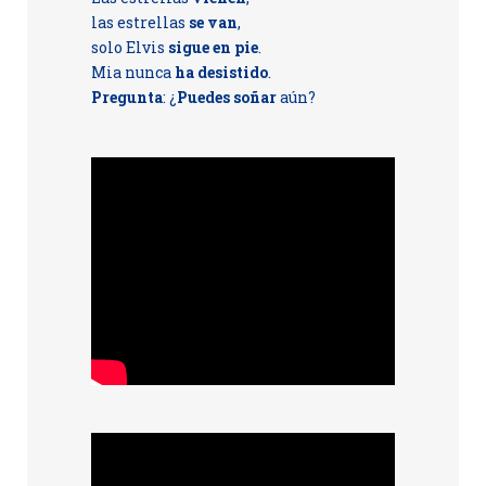
las estrellas
se van
,
solo Elvis
sigue en pie
.
Mia nunca
ha desistido
.
Pregunta
: ¿
Puedes soñar
aún?