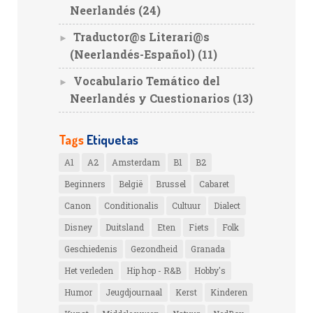
Neerlandés
(24)
Traductor@s Literari@s
►
(Neerlandés-Español)
(11)
Vocabulario Temático del
►
Neerlandés y Cuestionarios
(13)
Tags
Etiquetas
A1
A2
Amsterdam
B1
B2
Beginners
België
Brussel
Cabaret
Canon
Conditionalis
Cultuur
Dialect
Disney
Duitsland
Eten
Fiets
Folk
Geschiedenis
Gezondheid
Granada
Het verleden
Hip hop - R&B
Hobby's
Humor
Jeugdjournaal
Kerst
Kinderen