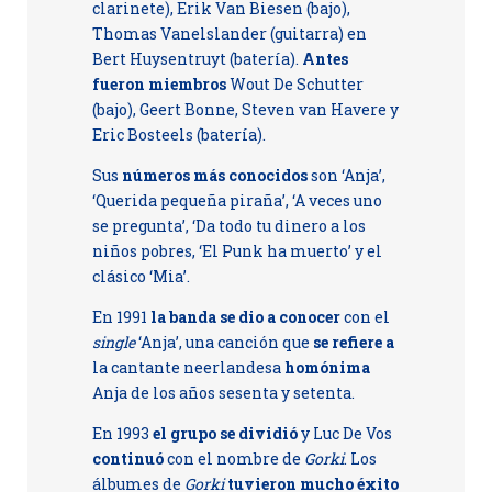
clarinete), Erik Van Biesen (bajo),
Thomas Vanelslander (guitarra) en
Bert Huysentruyt (batería).
Antes
fueron miembros
Wout De Schutter
(bajo), Geert Bonne, Steven van Havere y
Eric Bosteels (batería).
Sus
números más conocidos
son ‘Anja’,
‘Querida pequeña piraña’, ‘A veces uno
se pregunta’, ‘Da todo tu dinero a los
niños pobres, ‘El Punk ha muerto’ y el
clásico ‘Mia’.
En 1991
la banda se dio a conocer
con el
single
‘Anja’, una canción que
se refiere a
la cantante neerlandesa
homónima
Anja de los años sesenta y setenta.
En 1993
el grupo se dividió
y Luc De Vos
continuó
con el nombre de
Gorki
. Los
álbumes de
Gorki
tuvieron mucho éxito