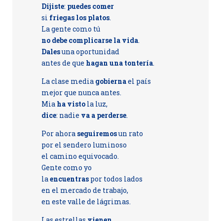
Dijiste
:
puedes comer
si
friegas los platos
.
La gente como tú
no debe complicarse la vida
.
Dales
una oportunidad
antes de que
hagan una tontería
.
La clase media
gobierna
el país
mejor que nunca antes.
Mia
ha visto
la luz,
dice
: nadie
va a perderse
.
Por ahora
seguiremos
un rato
por el sendero luminoso
el camino equivocado.
Gente como yo
la
encuentras
por todos lados
en el mercado de trabajo,
en este valle de lágrimas.
Las estrellas
vienen
,