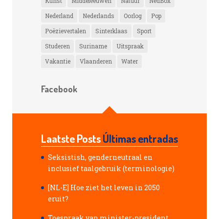
Kunst
Middeleeuwen
Natuur
NedBox
Nederland
Nederlands
Oorlog
Pop
Poëzievertalen
Sinterklaas
Sport
Studeren
Suriname
Uitspraak
Vakantie
Vlaanderen
Water
Facebook
Laatste Posts
Últimas entradas
Seksistish, genderneutraal en
inclusief taalgebruik (terminologie)
[NL-E] Hoe ziet het leven in 2050
eruit?
Toespraak van minister-president